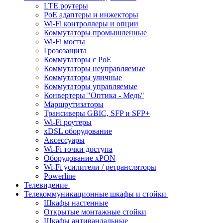
LTE роутеры
PoE адаптеры и инжекторы
Wi-Fi контроллеры и опции
Коммутаторы промышленные
Wi-Fi мосты
Грозозащита
Коммутаторы c PoE
Коммутаторы неуправляемые
Коммутаторы уличные
Коммутаторы управляемые
Конвертеры "Оптика - Медь"
Маршрутизаторы
Трансиверы GBIC, SFP и SFP+
Wi-Fi роутеры
xDSL оборудование
Аксессуары
Wi-Fi точки доступа
Оборудование хPON
Wi-Fi усилители / ретрансляторы
Powerline
Телевидение
Телекоммуникационные шкафы и стойки
Шкафы настенные
Открытые монтажные стойки
Шкафы антивандальные