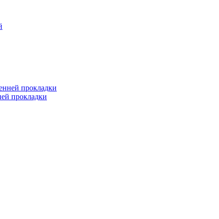
й
ренней прокладки
ней прокладки