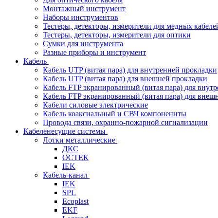
Монтажный инструмент
Наборы инструментов
Тестеры, детекторы, измерители для медных кабеле
Тестеры, детекторы, измерители для оптики
Сумки для инструмента
Разные приборы и инструмент
Кабель
Кабель UTP (витая пара) для внутренней прокладки
Кабель UTP (витая пара) для внешней прокладки
Кабель FTP экранированный (витая пара) для внут
Кабель FTP экранированный (витая пара) для внеш
Кабели силовые электрические
Кабель коаксиальный и СВЧ компоненнты
Провода связи, охранно-пожарной сигнализации
Кабеленесущие системы
Лотки металлические
ДКС
ОСТЕК
IEK
Кабель-канал
IEK
SPL
Ecoplast
EKF