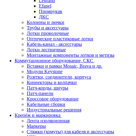
Legrand
Efapel
Промрукав
ДКС
Колонны и лючки
Трубы и аксессуары
Лотки проволочные
Оптические пластиковые лотки
Кабель-канал - аксессуары
Лотки лестничные
Монтажные компоненты лотков и метизы
Коммутационное оборудование, СКС
Вставки и рамки Mosaic, Brava и др.
Модули Keystone
Розетки, соединители, корпуса
Коннекторы и колпачки
Патч-корды, шнуры
Патч-панели
Кроссовое оборудование
Кабельные сборки
Индустриальные решения
Крепёж и маркировка
Лента изоляционная
Маркеры
Стяжки (хомуты) для кабеля и аксессуары