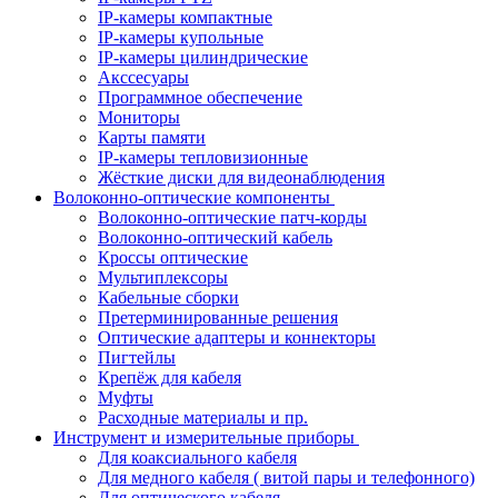
IP-камеры компактные
IP-камеры купольные
IP-камеры цилиндрические
Акссесуары
Программное обеспечение
Мониторы
Карты памяти
IP-камеры тепловизионные
Жёсткие диски для видеонаблюдения
Волоконно-оптические компоненты
Волоконно-оптические патч-корды
Волоконно-оптический кабель
Кроссы оптические
Мультиплексоры
Кабельные сборки
Претерминированные решения
Оптические адаптеры и коннекторы
Пигтейлы
Крепёж для кабеля
Муфты
Расходные материалы и пр.
Инструмент и измерительные приборы
Для коаксиального кабеля
Для медного кабеля ( витой пары и телефонного)
Для оптического кабеля