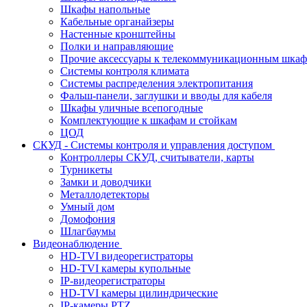
Шкафы напольные
Кабельные органайзеры
Настенные кронштейны
Полки и направляющие
Прочие аксессуары к телекоммуникационным шка
Системы контроля климата
Системы распределения электропитания
Фальш-панели, заглушки и вводы для кабеля
Шкафы уличные всепогодные
Комплектующие к шкафам и стойкам
ЦОД
СКУД - Системы контроля и управления доступом
Контроллеры СКУД, считыватели, карты
Турникеты
Замки и доводчики
Металлодетекторы
Умный дом
Домофония
Шлагбаумы
Видеонаблюдение
HD-TVI видеорегистраторы
HD-TVI камеры купольные
IP-видеорегистраторы
HD-TVI камеры цилиндрические
IP-камеры PTZ