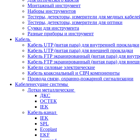
Монтажный инструмент
Наборы инструментов
Тестеры, детекторы, измерители для медных кабеле
Тестеры, детекторы, измерители для оптики
Сумки для инструмента
Разные приборы и инструмент
Кабель
Кабель UTP (витая пара) для внутренней прокладки
Кабель UTP (витая пара) для внешней прокладки
Кабель FTP экранированный (витая пара) для внут
Кабель FTP экранированный (витая пара) для внеш
Кабели силовые электрические
Кабель коаксиальный и СВЧ компоненнты
Провода связи, охранно-пожарной сигнализации
Кабеленесущие системы
Лотки металлические
ДКС
ОСТЕК
IEK
Кабель-канал
IEK
SPL
Ecoplast
EKF