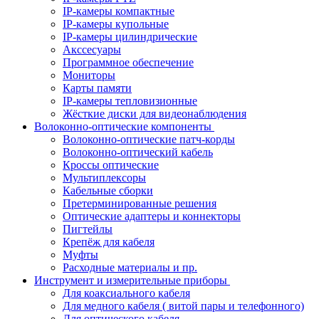
IP-камеры компактные
IP-камеры купольные
IP-камеры цилиндрические
Акссесуары
Программное обеспечение
Мониторы
Карты памяти
IP-камеры тепловизионные
Жёсткие диски для видеонаблюдения
Волоконно-оптические компоненты
Волоконно-оптические патч-корды
Волоконно-оптический кабель
Кроссы оптические
Мультиплексоры
Кабельные сборки
Претерминированные решения
Оптические адаптеры и коннекторы
Пигтейлы
Крепёж для кабеля
Муфты
Расходные материалы и пр.
Инструмент и измерительные приборы
Для коаксиального кабеля
Для медного кабеля ( витой пары и телефонного)
Для оптического кабеля