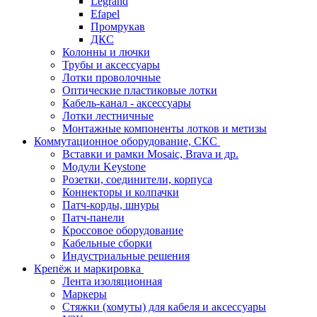
Legrand
Efapel
Промрукав
ДКС
Колонны и лючки
Трубы и аксессуары
Лотки проволочные
Оптические пластиковые лотки
Кабель-канал - аксессуары
Лотки лестничные
Монтажные компоненты лотков и метизы
Коммутационное оборудование, СКС
Вставки и рамки Mosaic, Brava и др.
Модули Keystone
Розетки, соединители, корпуса
Коннекторы и колпачки
Патч-корды, шнуры
Патч-панели
Кроссовое оборудование
Кабельные сборки
Индустриальные решения
Крепёж и маркировка
Лента изоляционная
Маркеры
Стяжки (хомуты) для кабеля и аксессуары