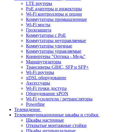
LTE роутеры
PoE адаптеры и инжекторы
Wi-Fi контроллеры и опции
Коммутаторы промышленные
Wi-Fi мосты
Грозозащита
Коммутаторы c PoE
Коммутаторы неуправляемые
Коммутаторы уличные
Коммутаторы управляемые
Конвертеры "Оптика - Медь"
Маршрутизаторы
Трансиверы GBIC, SFP и SFP+
Wi-Fi роутеры
xDSL оборудование
Аксессуары
Wi-Fi точки доступа
Оборудование хPON
Wi-Fi усилители / ретрансляторы
Powerline
Телевидение
Телекоммуникационные шкафы и стойки
Шкафы настенные
Открытые монтажные стойки
Шкафы антивандальные