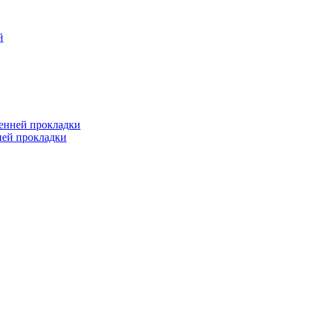
й
ренней прокладки
ней прокладки