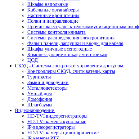
Шкафы напольные
Кабельные органайзеры
Настенные кронштейны
Полки и направляющие
Прочие аксессуары к телекоммуникационным шка
Системы контроля климата
Системы распределения электропитания
Фальш-панели, заглушки и вводы для кабеля
Шкафы уличные всепогодные
Комплектующие к шкафам и стойкам
ЦОД
СКУД - Системы контроля и управления доступом
Контроллеры СКУД, считыватели, карты
Турникеты
Замки и доводчики
Металлодетекторы
Умный дом
Домофония
Шлагбаумы
Видеонаблюдение
HD-TVI видеорегистраторы
HD-TVI камеры купольные
IP-видеорегистраторы
HD-TVI камеры цилиндрические
IP-камеры PTZ