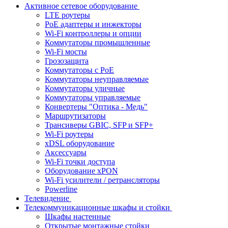
Активное сетевое оборудование
LTE роутеры
PoE адаптеры и инжекторы
Wi-Fi контроллеры и опции
Коммутаторы промышленные
Wi-Fi мосты
Грозозащита
Коммутаторы c PoE
Коммутаторы неуправляемые
Коммутаторы уличные
Коммутаторы управляемые
Конвертеры "Оптика - Медь"
Маршрутизаторы
Трансиверы GBIC, SFP и SFP+
Wi-Fi роутеры
xDSL оборудование
Аксессуары
Wi-Fi точки доступа
Оборудование хPON
Wi-Fi усилители / ретрансляторы
Powerline
Телевидение
Телекоммуникационные шкафы и стойки
Шкафы настенные
Открытые монтажные стойки