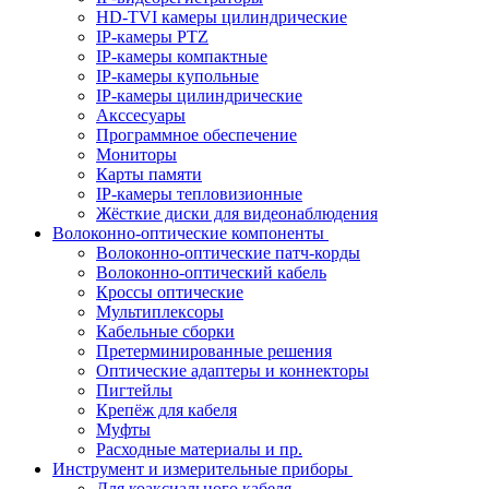
HD-TVI камеры цилиндрические
IP-камеры PTZ
IP-камеры компактные
IP-камеры купольные
IP-камеры цилиндрические
Акссесуары
Программное обеспечение
Мониторы
Карты памяти
IP-камеры тепловизионные
Жёсткие диски для видеонаблюдения
Волоконно-оптические компоненты
Волоконно-оптические патч-корды
Волоконно-оптический кабель
Кроссы оптические
Мультиплексоры
Кабельные сборки
Претерминированные решения
Оптические адаптеры и коннекторы
Пигтейлы
Крепёж для кабеля
Муфты
Расходные материалы и пр.
Инструмент и измерительные приборы
Для коаксиального кабеля