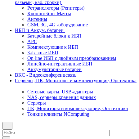
разъемы, каб. сборки)
Ретрансляторы (Репитеры)
Кронштейны Мачты
Антенны
GSM, 3G, 4G -оборудование
ИБП и Аккум. батареи
Батарейные блоки к ИБП
APC
Комплектующие к ИБП
3-фазные ИБП
On-line ИБП с двойным преобразованием
Линейно-интерактивные ИБП
Аккумуляторные батареи
ВКС - Видеоконференцсвязь
Серверы, ПК, Мониторы и комплектующие, Оргтехника
Сетевые карты, USB-адаптеры
NAS, серверы хранения данных
Серверы
ПК, Мониторы и комплектующие, Оргтехника
Тонкие клиенты NComputing