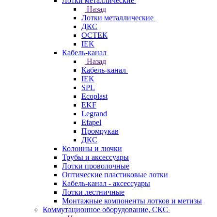
Лотки металлические
Назад
Лотки металлические
ДКС
ОСТЕК
IEK
Кабель-канал
Назад
Кабель-канал
IEK
SPL
Ecoplast
EKF
Legrand
Efapel
Промрукав
ДКС
Колонны и лючки
Трубы и аксессуары
Лотки проволочные
Оптические пластиковые лотки
Кабель-канал - аксессуары
Лотки лестничные
Монтажные компоненты лотков и метизы
Коммутационное оборудование, СКС