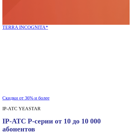
TERRA INCOGNITA*
*неизведанная земля
Попробуй новое!
Скидки для новых покупателей и постоянных
клиентов
на телекоммуникационный шкаф и блок розеток
Скидки от 36% и более
IP-АТС YEASTAR
IP-АТС P-серии от 10 до 10 000
абонентов