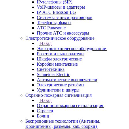
IP-телефоны (SIP)
VoIP-шлюзы и адаптеры
IP-АТС Ericsson-LG
Системы записи разговоров
Телефоны, факсы
АТС Panasonic
Прочие АТС и аксессуары
Электротехническое оборудование
Назад
Электротехническое оборудование
Розетки и выключатели
Шкафы электрические
Коробки монтажные
Светотехника
Schneider Electric
Автоматические выключатели
Электрические разъёмы
Удлинители и шнуры
Охранно-пожарная сигнализация
Назад
Охранно-пожарная сигнализация
Стрелец
Болид
Беспроводные технологии (Антенны,
Кронштейны, разъемы, каб. сборки)