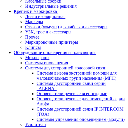
Кабельные сборки
Индустриальные решения
Крепёж и маркировка
Лента изоляционная
Маркеры
Стяжки (хомуты) для кабеля и аксессуары
УЗК, трос и аксессуары
Прочее
Маркировочные принтеры
Клипсы
Оборудование оповещения и трансляции
Микрофоны
Системы оповещения
Системы двухсторонней голосовой связи
Система вызова экстренной помощи для
маломобильных групп населения (МГН)
Система двусторонней связи серии
"ALENA"
Оповещатели речевые всепогодные
Оповещатели речевые для помещений серии
Альфа
Система двусторонней связи IP INTERCOM
(TOA)
Системы управления оповещением (модули)
Усилители