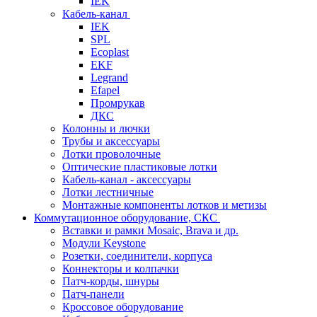
IEK
Кабель-канал
IEK
SPL
Ecoplast
EKF
Legrand
Efapel
Промрукав
ДКС
Колонны и лючки
Трубы и аксессуары
Лотки проволочные
Оптические пластиковые лотки
Кабель-канал - аксессуары
Лотки лестничные
Монтажные компоненты лотков и метизы
Коммутационное оборудование, СКС
Вставки и рамки Mosaic, Brava и др.
Модули Keystone
Розетки, соединители, корпуса
Коннекторы и колпачки
Патч-корды, шнуры
Патч-панели
Кроссовое оборудование