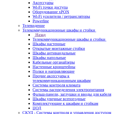
Аксессуары
Wi-Fi точки доступа
Оборудование хPON
Wi-Fi усилители / ретрансляторы
Powerline
Телевидение
Телекоммуникационные шкафы и стойки
Назад
Телекоммуникационные шкафы и стойки
Шкафы настенные
Открытые монтажные стойки
Шкафы антивандальные
Шкафы напольные
Кабельные органайзеры
Настенные кронштейны
Полки и направляющие
Прочие аксессуары к
телекоммуникационным шкафам
Системы контроля климата
Системы распределения электропитания
Фальш-панели, заглушки и вводы для кабеля
Шкафы уличные всепогодные
Комплектующие к шкафам и стойкам
ЦОД
СКУД - Системы контроля и управления доступом