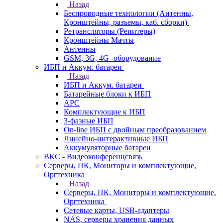
Назад
Беспроводные технологии (Антенны,
Кронштейны, разъемы, каб. сборки)
Ретрансляторы (Репитеры)
Кронштейны Мачты
Антенны
GSM, 3G, 4G -оборудование
ИБП и Аккум. батареи
Назад
ИБП и Аккум. батареи
Батарейные блоки к ИБП
APC
Комплектующие к ИБП
3-фазные ИБП
On-line ИБП с двойным преобразованием
Линейно-интерактивные ИБП
Аккумуляторные батареи
ВКС - Видеоконференцсвязь
Серверы, ПК, Мониторы и комплектующие,
Оргтехника
Назад
Серверы, ПК, Мониторы и комплектующие,
Оргтехника
Сетевые карты, USB-адаптеры
NAS, серверы хранения данных