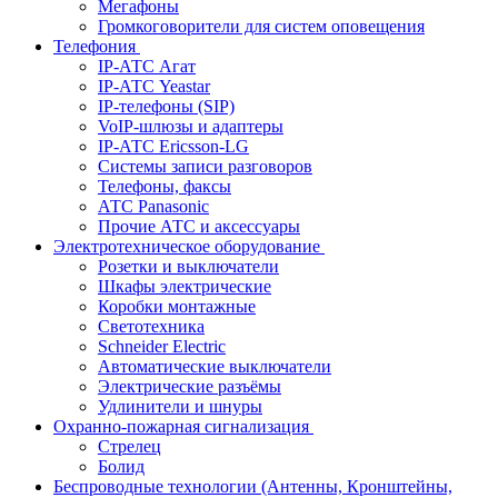
Мегафоны
Громкоговорители для систем оповещения
Телефония
IP-АТС Агат
IP-АТС Yeastar
IP-телефоны (SIP)
VoIP-шлюзы и адаптеры
IP-АТС Ericsson-LG
Системы записи разговоров
Телефоны, факсы
АТС Panasonic
Прочие АТС и аксессуары
Электротехническое оборудование
Розетки и выключатели
Шкафы электрические
Коробки монтажные
Светотехника
Schneider Electric
Автоматические выключатели
Электрические разъёмы
Удлинители и шнуры
Охранно-пожарная сигнализация
Стрелец
Болид
Беспроводные технологии (Антенны, Кронштейны,