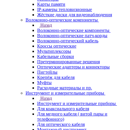
Карты памяти
IP-камеры тепловизионные
Жёсткие диски для видеонаблюдения
Волоконно-оптические компоненты
Назад
Волоконно-оптические компоненты
Волоконно-оптические патч-корды
Волоконно-оптический кабель
Кроссы оптические
Мультиплексоры
Кабельные сборки
Претерминированные решения
Оптические адаптеры и коннекторы
Пигтейлы
Крепёж для кабеля
Муфты
Расходные материалы и пр.
Инструмент и измерительные приборы
Назад
Инструмент и измерительные приборы
Для коаксиального кабеля
Для медного кабеля ( витой пары и
телефонного)
Для оптического кабеля
Монтажный инструмент