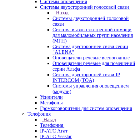
Системы оповещения
Системы двухсторонней голосовой связи
Назад
Системы двухсторонней голосовой
связи
Система вызова экстренной помощи
для маломобильных групп населения
(МГН)
Система двусторонней связи серии
"ALENA"
Оповещатели речевые всепогодные
Оповещатели речевые для помещений
серии Альфа
Система двусторонней связи IP
INTERCOM (TOA)
Системы управления оповещением
(модули)
Усилители
Мегафоны
Громкоговорители для систем оповещения
Телефония
Назад
Телефония
IP-АТС Агат
IP-АТС Yeastar