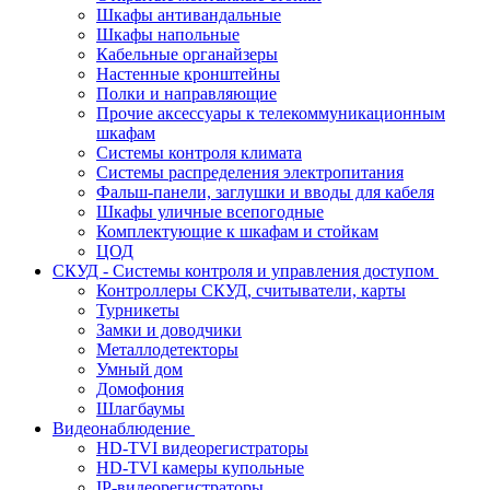
Шкафы антивандальные
Шкафы напольные
Кабельные органайзеры
Настенные кронштейны
Полки и направляющие
Прочие аксессуары к телекоммуникационным
шкафам
Системы контроля климата
Системы распределения электропитания
Фальш-панели, заглушки и вводы для кабеля
Шкафы уличные всепогодные
Комплектующие к шкафам и стойкам
ЦОД
СКУД - Системы контроля и управления доступом
Контроллеры СКУД, считыватели, карты
Турникеты
Замки и доводчики
Металлодетекторы
Умный дом
Домофония
Шлагбаумы
Видеонаблюдение
HD-TVI видеорегистраторы
HD-TVI камеры купольные
IP-видеорегистраторы