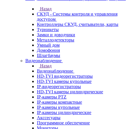
Назад
СКУД - Системы контроля и управления
доступом
Контроллеры СКУД, считыватели, карты
Турникеты
Замки и доводчики
Металлодетекторы
Умный дом
Домофония
Шлагбаумы
Видеонаблюдение
Назад
Видеонаблюдение
HD-TVI видеорегистраторы
HD-TVI камеры купольные
IP-видеорегистраторы
HD-TVI камеры цилиндрические
IP-камеры PTZ
IP-камеры компактные
IP-камеры купольные
IP-камеры цилиндрические
Акссесуары
Программное обеспечение
Мониторы