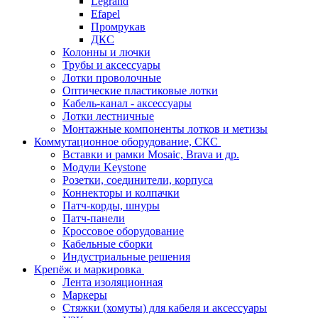
Legrand
Efapel
Промрукав
ДКС
Колонны и лючки
Трубы и аксессуары
Лотки проволочные
Оптические пластиковые лотки
Кабель-канал - аксессуары
Лотки лестничные
Монтажные компоненты лотков и метизы
Коммутационное оборудование, СКС
Вставки и рамки Mosaic, Brava и др.
Модули Keystone
Розетки, соединители, корпуса
Коннекторы и колпачки
Патч-корды, шнуры
Патч-панели
Кроссовое оборудование
Кабельные сборки
Индустриальные решения
Крепёж и маркировка
Лента изоляционная
Маркеры
Стяжки (хомуты) для кабеля и аксессуары