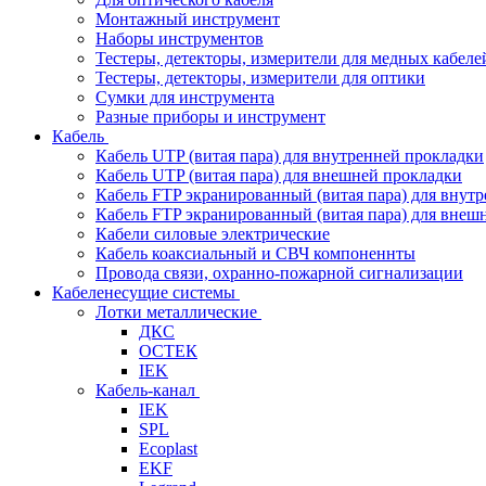
Монтажный инструмент
Наборы инструментов
Тестеры, детекторы, измерители для медных кабеле
Тестеры, детекторы, измерители для оптики
Сумки для инструмента
Разные приборы и инструмент
Кабель
Кабель UTP (витая пара) для внутренней прокладки
Кабель UTP (витая пара) для внешней прокладки
Кабель FTP экранированный (витая пара) для внут
Кабель FTP экранированный (витая пара) для внеш
Кабели силовые электрические
Кабель коаксиальный и СВЧ компоненнты
Провода связи, охранно-пожарной сигнализации
Кабеленесущие системы
Лотки металлические
ДКС
ОСТЕК
IEK
Кабель-канал
IEK
SPL
Ecoplast
EKF