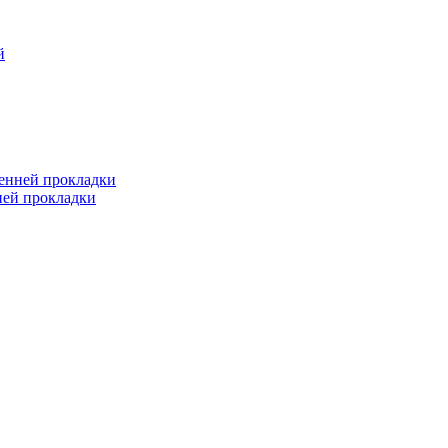
й
ренней прокладки
ней прокладки