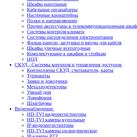
Шкафы напольные
Кабельные органайзеры
Настенные кронштейны
Полки и направляющие
Прочие аксессуары к телекоммуникационным шка
Системы контроля климата
Системы распределения электропитания
Фальш-панели, заглушки и вводы для кабеля
Шкафы уличные всепогодные
Комплектующие к шкафам и стойкам
ЦОД
СКУД - Системы контроля и управления доступом
Контроллеры СКУД, считыватели, карты
Турникеты
Замки и доводчики
Металлодетекторы
Умный дом
Домофония
Шлагбаумы
Видеонаблюдение
HD-TVI видеорегистраторы
HD-TVI камеры купольные
IP-видеорегистраторы
HD-TVI камеры цилиндрические
IP-камеры PTZ