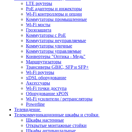
LTE роутеры
PoE адаптеры и инжекторы
Wi-Fi контроллеры и опции
Коммутаторы промышленные
Wi-Fi мосты
Грозозащита
Коммутаторы c PoE
Коммутаторы неуправляемые
Коммутаторы уличные
Коммутаторы управляемые
Конвертеры "Оптика - Медь"
Маршрутизаторы
Трансиверы GBIC, SFP и SFP+
Wi-Fi роутеры
xDSL оборудование
Аксессуары
Wi-Fi точки доступа
Оборудование хPON
Wi-Fi усилители / ретрансляторы
Powerline
Телевидение
Телекоммуникационные шкафы и стойки
Шкафы настенные
Открытые монтажные стойки
Шкафы антивандальные