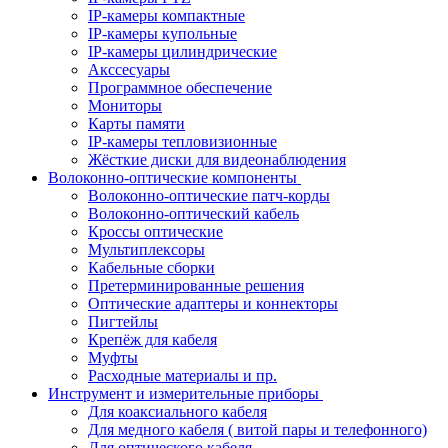
IP-камеры компактные
IP-камеры купольные
IP-камеры цилиндрические
Акссесуары
Программное обеспечение
Мониторы
Карты памяти
IP-камеры тепловизионные
Жёсткие диски для видеонаблюдения
Волоконно-оптические компоненты
Волоконно-оптические патч-корды
Волоконно-оптический кабель
Кроссы оптические
Мультиплексоры
Кабельные сборки
Претерминированные решения
Оптические адаптеры и коннекторы
Пигтейлы
Крепёж для кабеля
Муфты
Расходные материалы и пр.
Инструмент и измерительные приборы
Для коаксиального кабеля
Для медного кабеля ( витой пары и телефонного)
Для оптического кабеля