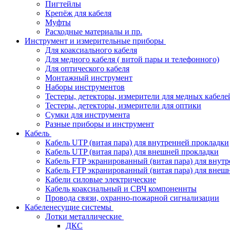
Пигтейлы
Крепёж для кабеля
Муфты
Расходные материалы и пр.
Инструмент и измерительные приборы
Для коаксиального кабеля
Для медного кабеля ( витой пары и телефонного)
Для оптического кабеля
Монтажный инструмент
Наборы инструментов
Тестеры, детекторы, измерители для медных кабеле
Тестеры, детекторы, измерители для оптики
Сумки для инструмента
Разные приборы и инструмент
Кабель
Кабель UTP (витая пара) для внутренней прокладки
Кабель UTP (витая пара) для внешней прокладки
Кабель FTP экранированный (витая пара) для внут
Кабель FTP экранированный (витая пара) для внеш
Кабели силовые электрические
Кабель коаксиальный и СВЧ компоненнты
Провода связи, охранно-пожарной сигнализации
Кабеленесущие системы
Лотки металлические
ДКС