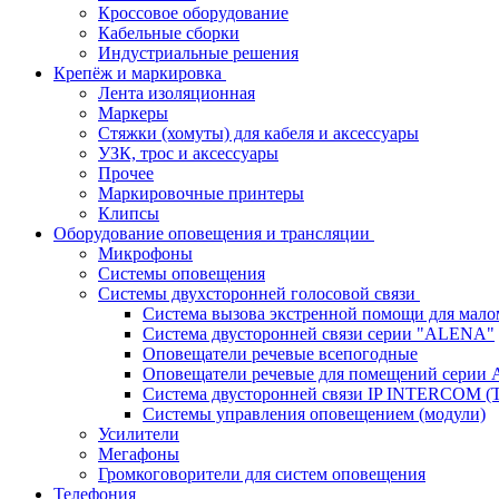
Кроссовое оборудование
Кабельные сборки
Индустриальные решения
Крепёж и маркировка
Лента изоляционная
Маркеры
Стяжки (хомуты) для кабеля и аксессуары
УЗК, трос и аксессуары
Прочее
Маркировочные принтеры
Клипсы
Оборудование оповещения и трансляции
Микрофоны
Системы оповещения
Системы двухсторонней голосовой связи
Система вызова экстренной помощи для мал
Система двусторонней связи серии "ALENA"
Оповещатели речевые всепогодные
Оповещатели речевые для помещений серии 
Система двусторонней связи IP INTERCOM (
Системы управления оповещением (модули)
Усилители
Мегафоны
Громкоговорители для систем оповещения
Телефония