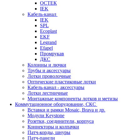
ОСТЕК
IEK
Кабель-канал
IEK
SPL
Ecoplast
EKF
Legrand
Efapel
Промрукав
ДКС
Колонны и лючки
Трубы и аксессуары
Лотки проволочные
Оптические пластиковые лотки
Кабель-канал - аксессуары
Лотки лестничные
Монтажные компоненты лотков и метизы
Коммутационное оборудование, СКС
Вставки и рамки Mosaic, Brava и др.
Модули Keystone
Розетки, соединители, корпуса
Коннекторы и колпачки
Патч-корды, шнуры
Патч-панели