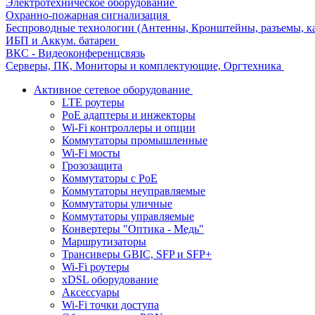
Электротехническое оборудование
Охранно-пожарная сигнализация
Беспроводные технологии (Антенны, Кронштейны, разъемы, ка
ИБП и Аккум. батареи
ВКС - Видеоконференцсвязь
Серверы, ПК, Мониторы и комплектующие, Оргтехника
Активное сетевое оборудование
LTE роутеры
PoE адаптеры и инжекторы
Wi-Fi контроллеры и опции
Коммутаторы промышленные
Wi-Fi мосты
Грозозащита
Коммутаторы c PoE
Коммутаторы неуправляемые
Коммутаторы уличные
Коммутаторы управляемые
Конвертеры "Оптика - Медь"
Маршрутизаторы
Трансиверы GBIC, SFP и SFP+
Wi-Fi роутеры
xDSL оборудование
Аксессуары
Wi-Fi точки доступа