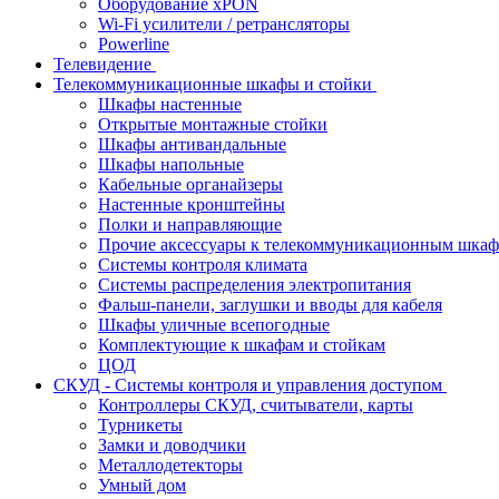
Оборудование хPON
Wi-Fi усилители / ретрансляторы
Powerline
Телевидение
Телекоммуникационные шкафы и стойки
Шкафы настенные
Открытые монтажные стойки
Шкафы антивандальные
Шкафы напольные
Кабельные органайзеры
Настенные кронштейны
Полки и направляющие
Прочие аксессуары к телекоммуникационным шка
Системы контроля климата
Системы распределения электропитания
Фальш-панели, заглушки и вводы для кабеля
Шкафы уличные всепогодные
Комплектующие к шкафам и стойкам
ЦОД
СКУД - Системы контроля и управления доступом
Контроллеры СКУД, считыватели, карты
Турникеты
Замки и доводчики
Металлодетекторы
Умный дом