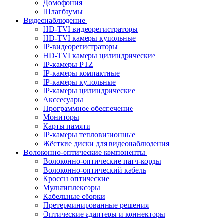
Домофония
Шлагбаумы
Видеонаблюдение
HD-TVI видеорегистраторы
HD-TVI камеры купольные
IP-видеорегистраторы
HD-TVI камеры цилиндрические
IP-камеры PTZ
IP-камеры компактные
IP-камеры купольные
IP-камеры цилиндрические
Акссесуары
Программное обеспечение
Мониторы
Карты памяти
IP-камеры тепловизионные
Жёсткие диски для видеонаблюдения
Волоконно-оптические компоненты
Волоконно-оптические патч-корды
Волоконно-оптический кабель
Кроссы оптические
Мультиплексоры
Кабельные сборки
Претерминированные решения
Оптические адаптеры и коннекторы