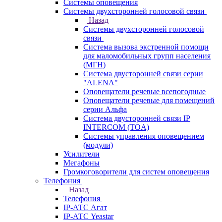
Системы оповещения
Системы двухсторонней голосовой связи
Назад
Системы двухсторонней голосовой
связи
Система вызова экстренной помощи
для маломобильных групп населения
(МГН)
Система двусторонней связи серии
"ALENA"
Оповещатели речевые всепогодные
Оповещатели речевые для помещений
серии Альфа
Система двусторонней связи IP
INTERCOM (TOA)
Системы управления оповещением
(модули)
Усилители
Мегафоны
Громкоговорители для систем оповещения
Телефония
Назад
Телефония
IP-АТС Агат
IP-АТС Yeastar