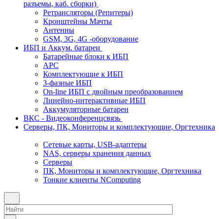
разъемы, каб. сборки)
Ретрансляторы (Репитеры)
Кронштейны Мачты
Антенны
GSM, 3G, 4G -оборудование
ИБП и Аккум. батареи
Батарейные блоки к ИБП
APC
Комплектующие к ИБП
3-фазные ИБП
On-line ИБП с двойным преобразованием
Линейно-интерактивные ИБП
Аккумуляторные батареи
ВКС - Видеоконференцсвязь
Серверы, ПК, Мониторы и комплектующие, Оргтехника
Сетевые карты, USB-адаптеры
NAS, серверы хранения данных
Серверы
ПК, Мониторы и комплектующие, Оргтехника
Тонкие клиенты NComputing