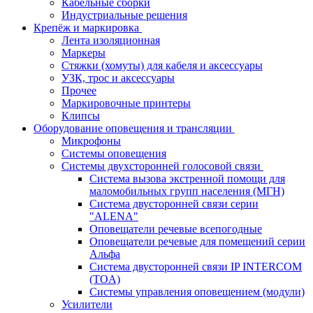
Кабельные сборки
Индустриальные решения
Крепёж и маркировка
Лента изоляционная
Маркеры
Стяжки (хомуты) для кабеля и аксессуары
УЗК, трос и аксессуары
Прочее
Маркировочные принтеры
Клипсы
Оборудование оповещения и трансляции
Микрофоны
Системы оповещения
Системы двухсторонней голосовой связи
Система вызова экстренной помощи для
маломобильных групп населения (МГН)
Система двусторонней связи серии
"ALENA"
Оповещатели речевые всепогодные
Оповещатели речевые для помещений серии
Альфа
Система двусторонней связи IP INTERCOM
(TOA)
Системы управления оповещением (модули)
Усилители