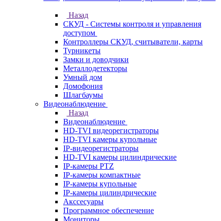
Назад
СКУД - Системы контроля и управления
доступом
Контроллеры СКУД, считыватели, карты
Турникеты
Замки и доводчики
Металлодетекторы
Умный дом
Домофония
Шлагбаумы
Видеонаблюдение
Назад
Видеонаблюдение
HD-TVI видеорегистраторы
HD-TVI камеры купольные
IP-видеорегистраторы
HD-TVI камеры цилиндрические
IP-камеры PTZ
IP-камеры компактные
IP-камеры купольные
IP-камеры цилиндрические
Акссесуары
Программное обеспечение
Мониторы