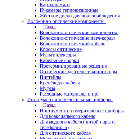
Карты памяти
IP-камеры тепловизионные
Жёсткие диски для видеонаблюдения
Волоконно-оптические компоненты
Назад
Волоконно-оптические компоненты
Волоконно-оптические патч-корды
Волоконно-оптический кабель
Кроссы оптические
Мультиплексоры
Кабельные сборки
Претерминированные решения
Оптические адаптеры и коннекторы
Пигтейлы
Крепёж для кабеля
Муфты
Расходные материалы и пр.
Инструмент и измерительные приборы
Назад
Инструмент и измерительные приборы
Для коаксиального кабеля
Для медного кабеля ( витой пары и
телефонного)
Для оптического кабеля
Монтажный инструмент