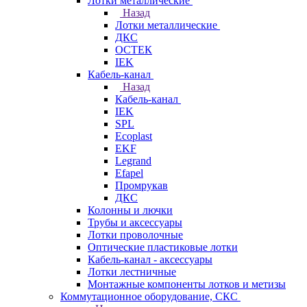
Лотки металлические
Назад
Лотки металлические
ДКС
ОСТЕК
IEK
Кабель-канал
Назад
Кабель-канал
IEK
SPL
Ecoplast
EKF
Legrand
Efapel
Промрукав
ДКС
Колонны и лючки
Трубы и аксессуары
Лотки проволочные
Оптические пластиковые лотки
Кабель-канал - аксессуары
Лотки лестничные
Монтажные компоненты лотков и метизы
Коммутационное оборудование, СКС