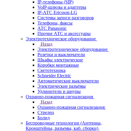
IP-телефоны (SIP)
VoIP-шлюзы и адаптеры
IP-АТС Ericsson-LG
Системы записи разговоров
Телефоны, факсы
АТС Panasonic
Прочие АТС и аксессуары
Электротехническое оборудование
Назад
Электротехническое оборудование
Розетки и выключатели
Шкафы электрические
Коробки монтажные
Светотехника
Schneider Electric
Автоматические выключатели
Электрические разъёмы
Удлинители и шнуры
Охранно-пожарная сигнализация
Назад
Охранно-пожарная сигнализация
Стрелец
Болид
Беспроводные технологии (Антенны,
Кронштейны, разъемы, каб. сборки)