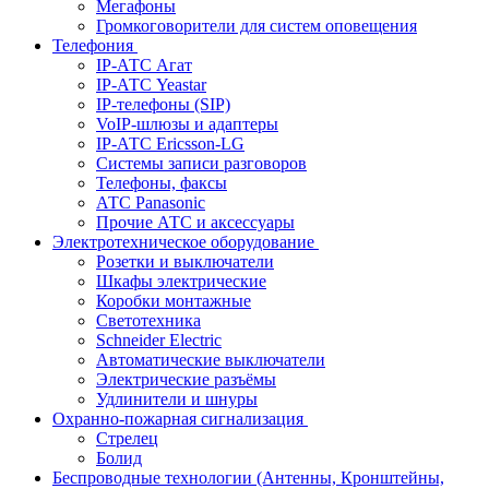
Мегафоны
Громкоговорители для систем оповещения
Телефония
IP-АТС Агат
IP-АТС Yeastar
IP-телефоны (SIP)
VoIP-шлюзы и адаптеры
IP-АТС Ericsson-LG
Системы записи разговоров
Телефоны, факсы
АТС Panasonic
Прочие АТС и аксессуары
Электротехническое оборудование
Розетки и выключатели
Шкафы электрические
Коробки монтажные
Светотехника
Schneider Electric
Автоматические выключатели
Электрические разъёмы
Удлинители и шнуры
Охранно-пожарная сигнализация
Стрелец
Болид
Беспроводные технологии (Антенны, Кронштейны,