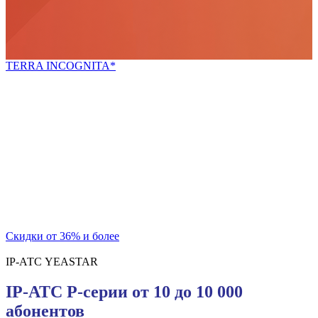
TERRA INCOGNITA*
*неизведанная земля
Попробуй новое!
Скидки для новых покупателей и постоянных
клиентов
на телекоммуникационный шкаф и блок розеток
Скидки от 36% и более
IP-АТС YEASTAR
IP-АТС P-серии от 10 до 10 000
абонентов