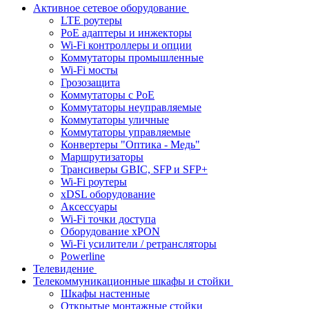
Активное сетевое оборудование
LTE роутеры
PoE адаптеры и инжекторы
Wi-Fi контроллеры и опции
Коммутаторы промышленные
Wi-Fi мосты
Грозозащита
Коммутаторы c PoE
Коммутаторы неуправляемые
Коммутаторы уличные
Коммутаторы управляемые
Конвертеры "Оптика - Медь"
Маршрутизаторы
Трансиверы GBIC, SFP и SFP+
Wi-Fi роутеры
xDSL оборудование
Аксессуары
Wi-Fi точки доступа
Оборудование хPON
Wi-Fi усилители / ретрансляторы
Powerline
Телевидение
Телекоммуникационные шкафы и стойки
Шкафы настенные
Открытые монтажные стойки