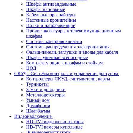
Шкафы антивандальные
Шкафы напольные
Кабельные органайзеры
Настенные кронштейны
Полки и направляющие
Прочие аксессуары к телекоммуникационным
шкафам
Системы контроля климата
Системы распределения электропитания
Фальш-панели, заглушки и вводы для кабеля
Шкафы уличные всепогодные
Комплектующие к шкафам и стойкам
ЦОД
СКУД - Системы контроля и управления доступом
Контроллеры СКУД, считыватели, карты
Турникеты
Замки и доводчики
Металлодетекторы
Умный дом
Домофония
Шлагбаумы
Видеонаблюдение
HD-TVI видеорегистраторы
HD-TVI камеры купольные
IP-видеорегистраторы