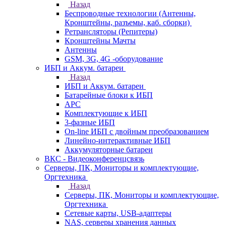
Назад
Беспроводные технологии (Антенны,
Кронштейны, разъемы, каб. сборки)
Ретрансляторы (Репитеры)
Кронштейны Мачты
Антенны
GSM, 3G, 4G -оборудование
ИБП и Аккум. батареи
Назад
ИБП и Аккум. батареи
Батарейные блоки к ИБП
APC
Комплектующие к ИБП
3-фазные ИБП
On-line ИБП с двойным преобразованием
Линейно-интерактивные ИБП
Аккумуляторные батареи
ВКС - Видеоконференцсвязь
Серверы, ПК, Мониторы и комплектующие,
Оргтехника
Назад
Серверы, ПК, Мониторы и комплектующие,
Оргтехника
Сетевые карты, USB-адаптеры
NAS, серверы хранения данных