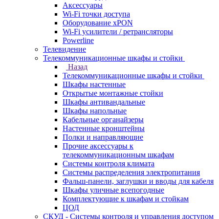
Аксессуары
Wi-Fi точки доступа
Оборудование хPON
Wi-Fi усилители / ретрансляторы
Powerline
Телевидение
Телекоммуникационные шкафы и стойки
Назад
Телекоммуникационные шкафы и стойки
Шкафы настенные
Открытые монтажные стойки
Шкафы антивандальные
Шкафы напольные
Кабельные органайзеры
Настенные кронштейны
Полки и направляющие
Прочие аксессуары к
телекоммуникационным шкафам
Системы контроля климата
Системы распределения электропитания
Фальш-панели, заглушки и вводы для кабеля
Шкафы уличные всепогодные
Комплектующие к шкафам и стойкам
ЦОД
СКУД - Системы контроля и управления доступом