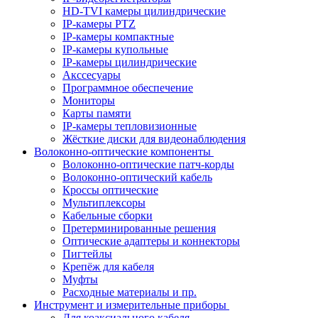
HD-TVI камеры цилиндрические
IP-камеры PTZ
IP-камеры компактные
IP-камеры купольные
IP-камеры цилиндрические
Акссесуары
Программное обеспечение
Мониторы
Карты памяти
IP-камеры тепловизионные
Жёсткие диски для видеонаблюдения
Волоконно-оптические компоненты
Волоконно-оптические патч-корды
Волоконно-оптический кабель
Кроссы оптические
Мультиплексоры
Кабельные сборки
Претерминированные решения
Оптические адаптеры и коннекторы
Пигтейлы
Крепёж для кабеля
Муфты
Расходные материалы и пр.
Инструмент и измерительные приборы
Для коаксиального кабеля