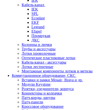
IEK
Кабель-канал
IEK
SPL
Ecoplast
EKF
Legrand
Efapel
Промрукав
ДКС
Колонны и лючки
Трубы и аксессуары
Лотки проволочные
Оптические пластиковые лотки
Кабель-канал - аксессуары
Лотки лестничные
Монтажные компоненты лотков и метизы
Коммутационное оборудование, СКС
Вставки и рамки Mosaic, Brava и др.
Модули Keystone
Розетки, соединители, корпуса
Коннекторы и колпачки
Патч-корды, шнуры
Патч-панели
Кроссовое оборудование