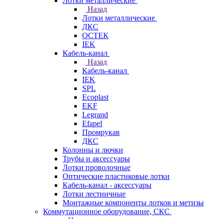
Лотки металлические
Назад
Лотки металлические
ДКС
ОСТЕК
IEK
Кабель-канал
Назад
Кабель-канал
IEK
SPL
Ecoplast
EKF
Legrand
Efapel
Промрукав
ДКС
Колонны и лючки
Трубы и аксессуары
Лотки проволочные
Оптические пластиковые лотки
Кабель-канал - аксессуары
Лотки лестничные
Монтажные компоненты лотков и метизы
Коммутационное оборудование, СКС