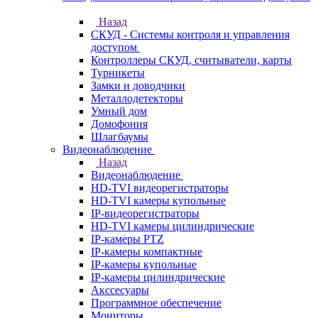
Назад
СКУД - Системы контроля и управления
доступом
Контроллеры СКУД, считыватели, карты
Турникеты
Замки и доводчики
Металлодетекторы
Умный дом
Домофония
Шлагбаумы
Видеонаблюдение
Назад
Видеонаблюдение
HD-TVI видеорегистраторы
HD-TVI камеры купольные
IP-видеорегистраторы
HD-TVI камеры цилиндрические
IP-камеры PTZ
IP-камеры компактные
IP-камеры купольные
IP-камеры цилиндрические
Акссесуары
Программное обеспечение
Мониторы