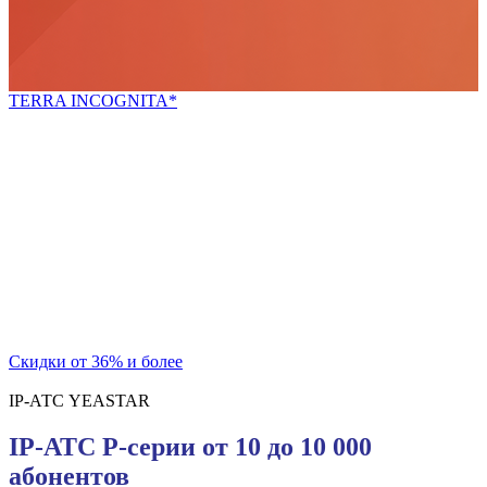
TERRA INCOGNITA*
*неизведанная земля
Попробуй новое!
Скидки для новых покупателей и постоянных
клиентов
на телекоммуникационный шкаф и блок розеток
Скидки от 36% и более
IP-АТС YEASTAR
IP-АТС P-серии от 10 до 10 000
абонентов