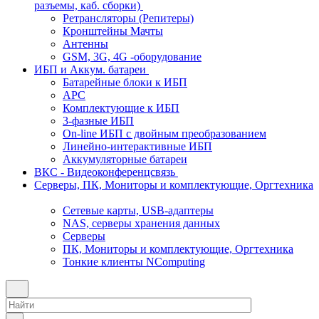
разъемы, каб. сборки)
Ретрансляторы (Репитеры)
Кронштейны Мачты
Антенны
GSM, 3G, 4G -оборудование
ИБП и Аккум. батареи
Батарейные блоки к ИБП
APC
Комплектующие к ИБП
3-фазные ИБП
On-line ИБП с двойным преобразованием
Линейно-интерактивные ИБП
Аккумуляторные батареи
ВКС - Видеоконференцсвязь
Серверы, ПК, Мониторы и комплектующие, Оргтехника
Сетевые карты, USB-адаптеры
NAS, серверы хранения данных
Серверы
ПК, Мониторы и комплектующие, Оргтехника
Тонкие клиенты NComputing