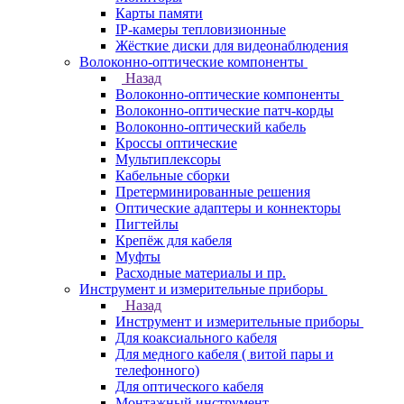
Карты памяти
IP-камеры тепловизионные
Жёсткие диски для видеонаблюдения
Волоконно-оптические компоненты
Назад
Волоконно-оптические компоненты
Волоконно-оптические патч-корды
Волоконно-оптический кабель
Кроссы оптические
Мультиплексоры
Кабельные сборки
Претерминированные решения
Оптические адаптеры и коннекторы
Пигтейлы
Крепёж для кабеля
Муфты
Расходные материалы и пр.
Инструмент и измерительные приборы
Назад
Инструмент и измерительные приборы
Для коаксиального кабеля
Для медного кабеля ( витой пары и
телефонного)
Для оптического кабеля
Монтажный инструмент