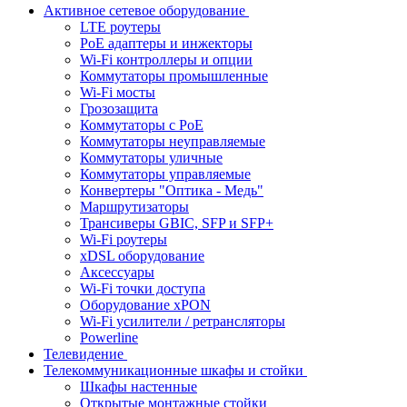
Активное сетевое оборудование
LTE роутеры
PoE адаптеры и инжекторы
Wi-Fi контроллеры и опции
Коммутаторы промышленные
Wi-Fi мосты
Грозозащита
Коммутаторы c PoE
Коммутаторы неуправляемые
Коммутаторы уличные
Коммутаторы управляемые
Конвертеры "Оптика - Медь"
Маршрутизаторы
Трансиверы GBIC, SFP и SFP+
Wi-Fi роутеры
xDSL оборудование
Аксессуары
Wi-Fi точки доступа
Оборудование хPON
Wi-Fi усилители / ретрансляторы
Powerline
Телевидение
Телекоммуникационные шкафы и стойки
Шкафы настенные
Открытые монтажные стойки