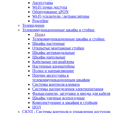
Аксессуары
Wi-Fi точки доступа
Оборудование хPON
Wi-Fi усилители / ретрансляторы
Powerline
Телевидение
Телекоммуникационные шкафы и стойки
Назад
Телекоммуникационные шкафы и стойки
Шкафы настенные
Открытые монтажные стойки
Шкафы антивандальные
Шкафы напольные
Кабельные органайзеры
Настенные кронштейны
Полки и направляющие
Прочие аксессуары к
телекоммуникационным шкафам
Системы контроля климата
Системы распределения электропитания
Фальш-панели, заглушки и вводы для кабеля
Шкафы уличные всепогодные
Комплектующие к шкафам и стойкам
ЦОД
СКУД - Системы контроля и управления доступом