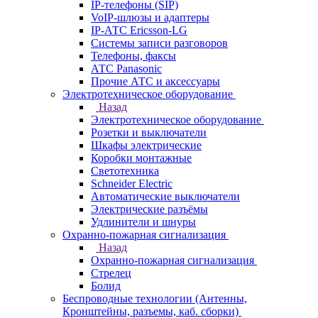
IP-телефоны (SIP)
VoIP-шлюзы и адаптеры
IP-АТС Ericsson-LG
Системы записи разговоров
Телефоны, факсы
АТС Panasonic
Прочие АТС и аксессуары
Электротехническое оборудование
Назад
Электротехническое оборудование
Розетки и выключатели
Шкафы электрические
Коробки монтажные
Светотехника
Schneider Electric
Автоматические выключатели
Электрические разъёмы
Удлинители и шнуры
Охранно-пожарная сигнализация
Назад
Охранно-пожарная сигнализация
Стрелец
Болид
Беспроводные технологии (Антенны,
Кронштейны, разъемы, каб. сборки)