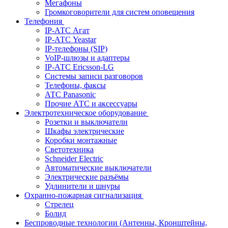
Мегафоны
Громкоговорители для систем оповещения
Телефония
IP-АТС Агат
IP-АТС Yeastar
IP-телефоны (SIP)
VoIP-шлюзы и адаптеры
IP-АТС Ericsson-LG
Системы записи разговоров
Телефоны, факсы
АТС Panasonic
Прочие АТС и аксессуары
Электротехническое оборудование
Розетки и выключатели
Шкафы электрические
Коробки монтажные
Светотехника
Schneider Electric
Автоматические выключатели
Электрические разъёмы
Удлинители и шнуры
Охранно-пожарная сигнализация
Стрелец
Болид
Беспроводные технологии (Антенны, Кронштейны,