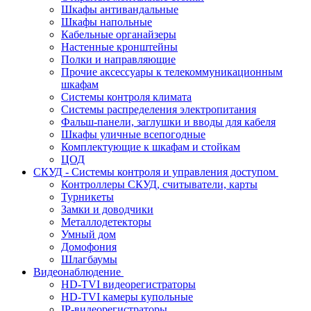
Шкафы антивандальные
Шкафы напольные
Кабельные органайзеры
Настенные кронштейны
Полки и направляющие
Прочие аксессуары к телекоммуникационным
шкафам
Системы контроля климата
Системы распределения электропитания
Фальш-панели, заглушки и вводы для кабеля
Шкафы уличные всепогодные
Комплектующие к шкафам и стойкам
ЦОД
СКУД - Системы контроля и управления доступом
Контроллеры СКУД, считыватели, карты
Турникеты
Замки и доводчики
Металлодетекторы
Умный дом
Домофония
Шлагбаумы
Видеонаблюдение
HD-TVI видеорегистраторы
HD-TVI камеры купольные
IP-видеорегистраторы