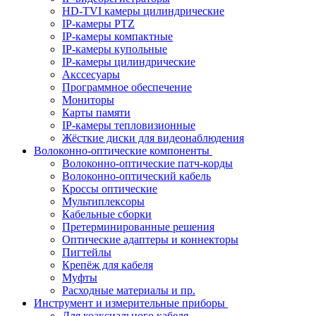
HD-TVI камеры цилиндрические
IP-камеры PTZ
IP-камеры компактные
IP-камеры купольные
IP-камеры цилиндрические
Акссесуары
Программное обеспечение
Мониторы
Карты памяти
IP-камеры тепловизионные
Жёсткие диски для видеонаблюдения
Волоконно-оптические компоненты
Волоконно-оптические патч-корды
Волоконно-оптический кабель
Кроссы оптические
Мультиплексоры
Кабельные сборки
Претерминированные решения
Оптические адаптеры и коннекторы
Пигтейлы
Крепёж для кабеля
Муфты
Расходные материалы и пр.
Инструмент и измерительные приборы
Для коаксиального кабеля