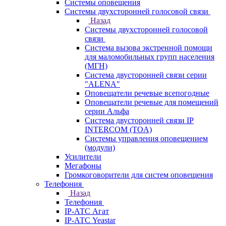
Системы оповещения
Системы двухсторонней голосовой связи
Назад
Системы двухсторонней голосовой
связи
Система вызова экстренной помощи
для маломобильных групп населения
(МГН)
Система двусторонней связи серии
"ALENA"
Оповещатели речевые всепогодные
Оповещатели речевые для помещений
серии Альфа
Система двусторонней связи IP
INTERCOM (TOA)
Системы управления оповещением
(модули)
Усилители
Мегафоны
Громкоговорители для систем оповещения
Телефония
Назад
Телефония
IP-АТС Агат
IP-АТС Yeastar