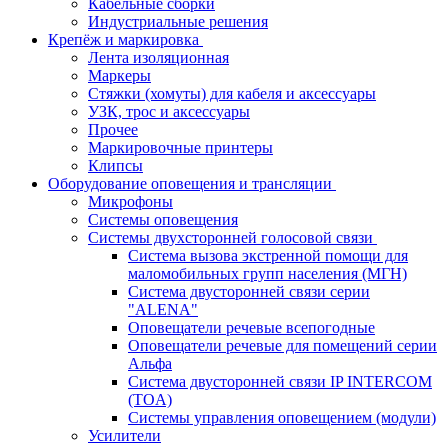
Кабельные сборки
Индустриальные решения
Крепёж и маркировка
Лента изоляционная
Маркеры
Стяжки (хомуты) для кабеля и аксессуары
УЗК, трос и аксессуары
Прочее
Маркировочные принтеры
Клипсы
Оборудование оповещения и трансляции
Микрофоны
Системы оповещения
Системы двухсторонней голосовой связи
Система вызова экстренной помощи для
маломобильных групп населения (МГН)
Система двусторонней связи серии
"ALENA"
Оповещатели речевые всепогодные
Оповещатели речевые для помещений серии
Альфа
Система двусторонней связи IP INTERCOM
(TOA)
Системы управления оповещением (модули)
Усилители