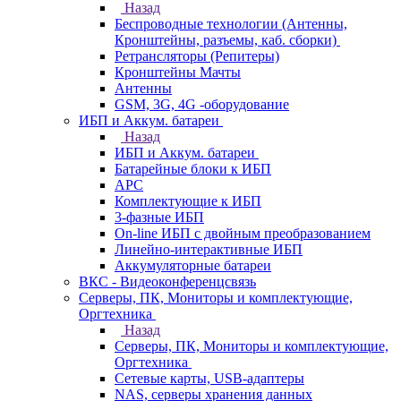
Назад
Беспроводные технологии (Антенны,
Кронштейны, разъемы, каб. сборки)
Ретрансляторы (Репитеры)
Кронштейны Мачты
Антенны
GSM, 3G, 4G -оборудование
ИБП и Аккум. батареи
Назад
ИБП и Аккум. батареи
Батарейные блоки к ИБП
APC
Комплектующие к ИБП
3-фазные ИБП
On-line ИБП с двойным преобразованием
Линейно-интерактивные ИБП
Аккумуляторные батареи
ВКС - Видеоконференцсвязь
Серверы, ПК, Мониторы и комплектующие,
Оргтехника
Назад
Серверы, ПК, Мониторы и комплектующие,
Оргтехника
Сетевые карты, USB-адаптеры
NAS, серверы хранения данных