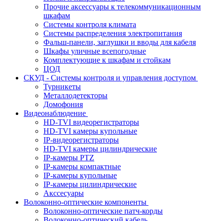
Прочие аксессуары к телекоммуникационным
шкафам
Системы контроля климата
Системы распределения электропитания
Фальш-панели, заглушки и вводы для кабеля
Шкафы уличные всепогодные
Комплектующие к шкафам и стойкам
ЦОД
СКУД - Системы контроля и управления доступом
Турникеты
Металлодетекторы
Домофония
Видеонаблюдение
HD-TVI видеорегистраторы
HD-TVI камеры купольные
IP-видеорегистраторы
HD-TVI камеры цилиндрические
IP-камеры PTZ
IP-камеры компактные
IP-камеры купольные
IP-камеры цилиндрические
Акссесуары
Волоконно-оптические компоненты
Волоконно-оптические патч-корды
Волоконно-оптический кабель