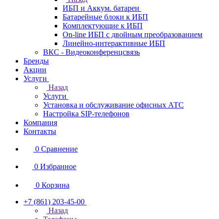
ИБП и Аккум. батареи
Батарейные блоки к ИБП
Комплектующие к ИБП
On-line ИБП с двойным преобразованием
Линейно-интерактивные ИБП
ВКС - Видеоконференцсвязь
Бренды
Акции
Услуги
Назад
Услуги
Установка и обслуживание офисных АТС
Настройка SIP-телефонов
Компания
Контакты
0
Сравнение
0
Избранное
0
Корзина
+7 (861) 203-45-00
Назад