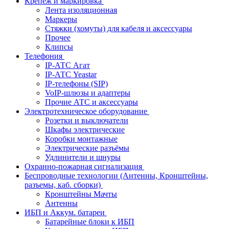
Крепёж и маркировка
Лента изоляционная
Маркеры
Стяжки (хомуты) для кабеля и аксессуары
Прочее
Клипсы
Телефония
IP-АТС Агат
IP-АТС Yeastar
IP-телефоны (SIP)
VoIP-шлюзы и адаптеры
Прочие АТС и аксессуары
Электротехническое оборудование
Розетки и выключатели
Шкафы электрические
Коробки монтажные
Электрические разъёмы
Удлинители и шнуры
Охранно-пожарная сигнализация
Беспроводные технологии (Антенны, Кронштейны,
разъемы, каб. сборки)
Кронштейны Мачты
Антенны
ИБП и Аккум. батареи
Батарейные блоки к ИБП