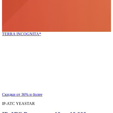
TERRA INCOGNITA*
*неизведанная земля
Попробуй новое!
Скидки для новых покупателей и постоянных
клиентов
на телекоммуникационный шкаф и блок розеток
Скидки от 36% и более
IP-АТС YEASTAR