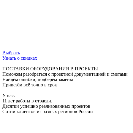
Кабельная продукция NETLAN снимает все
ограничения, обеспечивая свободный поток
данных и безупречную работу сети.
Используй возможности инфраструктуры на
100%.
Выбрать
Узнать о скидках
ПОСТАВКИ ОБОРУДОВАНИЯ В ПРОЕКТЫ
Поможем разобраться с проектной документацией и сметами
Найдём ошибки, подберём замены
Привезём всё точно в срок
У нас:
11 лет работы в отрасли.
Десятки успешно реализованных проектов
Сотни клиентов из разных регионов России