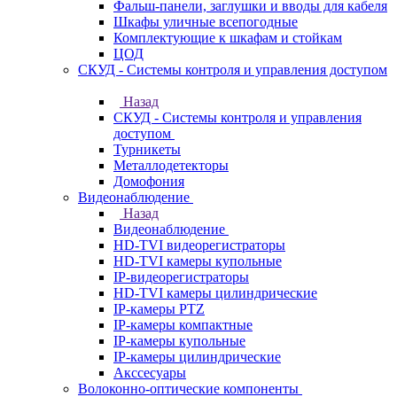
Фальш-панели, заглушки и вводы для кабеля
Шкафы уличные всепогодные
Комплектующие к шкафам и стойкам
ЦОД
СКУД - Системы контроля и управления доступом
Назад
СКУД - Системы контроля и управления
доступом
Турникеты
Металлодетекторы
Домофония
Видеонаблюдение
Назад
Видеонаблюдение
HD-TVI видеорегистраторы
HD-TVI камеры купольные
IP-видеорегистраторы
HD-TVI камеры цилиндрические
IP-камеры PTZ
IP-камеры компактные
IP-камеры купольные
IP-камеры цилиндрические
Акссесуары
Волоконно-оптические компоненты