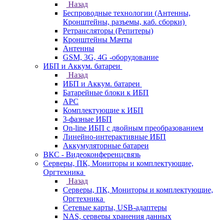
Назад
Беспроводные технологии (Антенны,
Кронштейны, разъемы, каб. сборки)
Ретрансляторы (Репитеры)
Кронштейны Мачты
Антенны
GSM, 3G, 4G -оборудование
ИБП и Аккум. батареи
Назад
ИБП и Аккум. батареи
Батарейные блоки к ИБП
APC
Комплектующие к ИБП
3-фазные ИБП
On-line ИБП с двойным преобразованием
Линейно-интерактивные ИБП
Аккумуляторные батареи
ВКС - Видеоконференцсвязь
Серверы, ПК, Мониторы и комплектующие,
Оргтехника
Назад
Серверы, ПК, Мониторы и комплектующие,
Оргтехника
Сетевые карты, USB-адаптеры
NAS, серверы хранения данных