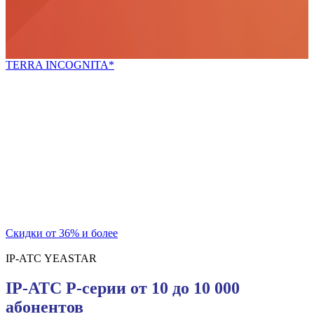
TERRA INCOGNITA*
*неизведанная земля
Попробуй новое!
Скидки для новых покупателей и постоянных
клиентов
на телекоммуникационный шкаф и блок розеток
Скидки от 36% и более
IP-АТС YEASTAR
IP-АТС P-серии от 10 до 10 000
абонентов