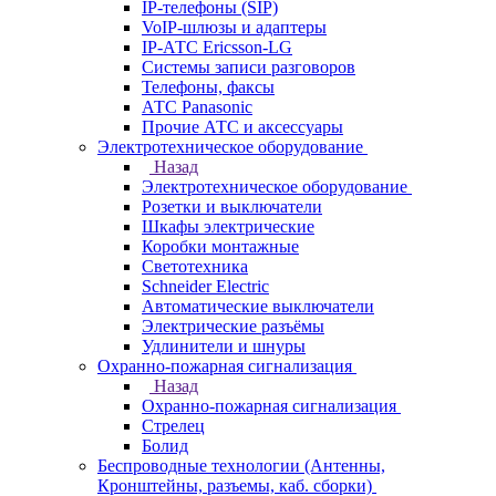
IP-телефоны (SIP)
VoIP-шлюзы и адаптеры
IP-АТС Ericsson-LG
Системы записи разговоров
Телефоны, факсы
АТС Panasonic
Прочие АТС и аксессуары
Электротехническое оборудование
Назад
Электротехническое оборудование
Розетки и выключатели
Шкафы электрические
Коробки монтажные
Светотехника
Schneider Electric
Автоматические выключатели
Электрические разъёмы
Удлинители и шнуры
Охранно-пожарная сигнализация
Назад
Охранно-пожарная сигнализация
Стрелец
Болид
Беспроводные технологии (Антенны,
Кронштейны, разъемы, каб. сборки)