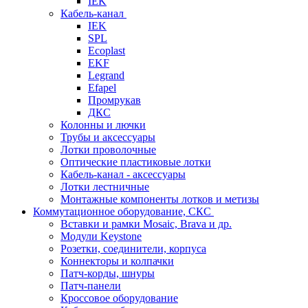
IEK
Кабель-канал
IEK
SPL
Ecoplast
EKF
Legrand
Efapel
Промрукав
ДКС
Колонны и лючки
Трубы и аксессуары
Лотки проволочные
Оптические пластиковые лотки
Кабель-канал - аксессуары
Лотки лестничные
Монтажные компоненты лотков и метизы
Коммутационное оборудование, СКС
Вставки и рамки Mosaic, Brava и др.
Модули Keystone
Розетки, соединители, корпуса
Коннекторы и колпачки
Патч-корды, шнуры
Патч-панели
Кроссовое оборудование