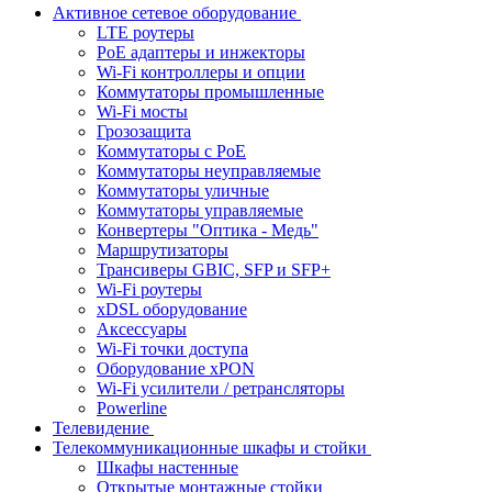
Активное сетевое оборудование
LTE роутеры
PoE адаптеры и инжекторы
Wi-Fi контроллеры и опции
Коммутаторы промышленные
Wi-Fi мосты
Грозозащита
Коммутаторы c PoE
Коммутаторы неуправляемые
Коммутаторы уличные
Коммутаторы управляемые
Конвертеры "Оптика - Медь"
Маршрутизаторы
Трансиверы GBIC, SFP и SFP+
Wi-Fi роутеры
xDSL оборудование
Аксессуары
Wi-Fi точки доступа
Оборудование хPON
Wi-Fi усилители / ретрансляторы
Powerline
Телевидение
Телекоммуникационные шкафы и стойки
Шкафы настенные
Открытые монтажные стойки