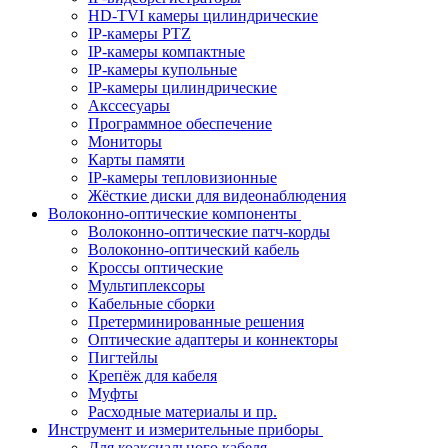
HD-TVI камеры цилиндрические
IP-камеры PTZ
IP-камеры компактные
IP-камеры купольные
IP-камеры цилиндрические
Акссесуары
Программное обеспечение
Мониторы
Карты памяти
IP-камеры тепловизионные
Жёсткие диски для видеонаблюдения
Волоконно-оптические компоненты
Волоконно-оптические патч-корды
Волоконно-оптический кабель
Кроссы оптические
Мультиплексоры
Кабельные сборки
Претерминированные решения
Оптические адаптеры и коннекторы
Пигтейлы
Крепёж для кабеля
Муфты
Расходные материалы и пр.
Инструмент и измерительные приборы
Для коаксиального кабеля