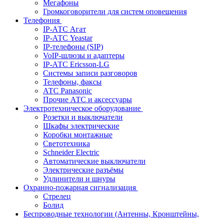
Мегафоны
Громкоговорители для систем оповещения
Телефония
IP-АТС Агат
IP-АТС Yeastar
IP-телефоны (SIP)
VoIP-шлюзы и адаптеры
IP-АТС Ericsson-LG
Системы записи разговоров
Телефоны, факсы
АТС Panasonic
Прочие АТС и аксессуары
Электротехническое оборудование
Розетки и выключатели
Шкафы электрические
Коробки монтажные
Светотехника
Schneider Electric
Автоматические выключатели
Электрические разъёмы
Удлинители и шнуры
Охранно-пожарная сигнализация
Стрелец
Болид
Беспроводные технологии (Антенны, Кронштейны,