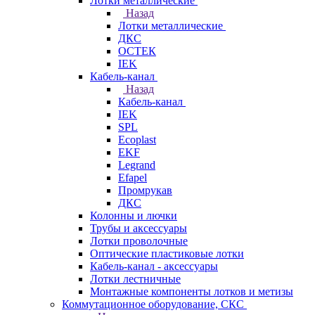
Лотки металлические
Назад
Лотки металлические
ДКС
ОСТЕК
IEK
Кабель-канал
Назад
Кабель-канал
IEK
SPL
Ecoplast
EKF
Legrand
Efapel
Промрукав
ДКС
Колонны и лючки
Трубы и аксессуары
Лотки проволочные
Оптические пластиковые лотки
Кабель-канал - аксессуары
Лотки лестничные
Монтажные компоненты лотков и метизы
Коммутационное оборудование, СКС