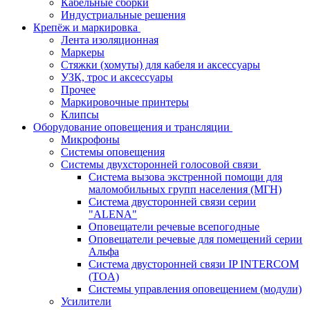
Кабельные сборки
Индустриальные решения
Крепёж и маркировка
Лента изоляционная
Маркеры
Стяжки (хомуты) для кабеля и аксессуары
УЗК, трос и аксессуары
Прочее
Маркировочные принтеры
Клипсы
Оборудование оповещения и трансляции
Микрофоны
Системы оповещения
Системы двухсторонней голосовой связи
Система вызова экстренной помощи для
маломобильных групп населения (МГН)
Система двусторонней связи серии
"ALENA"
Оповещатели речевые всепогодные
Оповещатели речевые для помещений серии
Альфа
Система двусторонней связи IP INTERCOM
(TOA)
Системы управления оповещением (модули)
Усилители