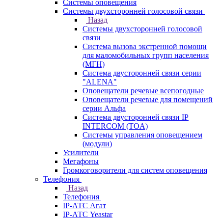
Системы оповещения
Системы двухсторонней голосовой связи
Назад
Системы двухсторонней голосовой
связи
Система вызова экстренной помощи
для маломобильных групп населения
(МГН)
Система двусторонней связи серии
"ALENA"
Оповещатели речевые всепогодные
Оповещатели речевые для помещений
серии Альфа
Система двусторонней связи IP
INTERCOM (TOA)
Системы управления оповещением
(модули)
Усилители
Мегафоны
Громкоговорители для систем оповещения
Телефония
Назад
Телефония
IP-АТС Агат
IP-АТС Yeastar