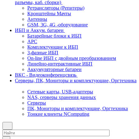
разъемы, каб. сборки)
Ретрансляторы (Репитеры)
Кронштейны Мачты
Антенны
GSM, 3G, 4G -оборудование
ИБП и Аккум. батареи
Батарейные блоки к ИБП
APC
Комплектующие к ИБП
3-фазные ИБП
On-line ИБП с двойным преобразованием
Линейно-интерактивные ИБП
Аккумуляторные батареи
ВКС - Видеоконференцсвязь
Серверы, ПК, Мониторы и комплектующие, Оргтехника
Сетевые карты, USB-адаптеры
NAS, серверы хранения данных
Серверы
ПК, Мониторы и комплектующие, Оргтехника
Тонкие клиенты NComputing