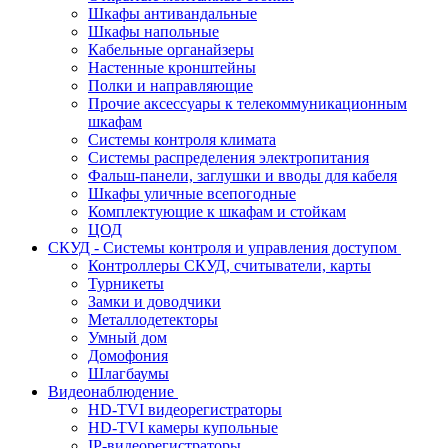
Шкафы антивандальные
Шкафы напольные
Кабельные органайзеры
Настенные кронштейны
Полки и направляющие
Прочие аксессуары к телекоммуникационным
шкафам
Системы контроля климата
Системы распределения электропитания
Фальш-панели, заглушки и вводы для кабеля
Шкафы уличные всепогодные
Комплектующие к шкафам и стойкам
ЦОД
СКУД - Системы контроля и управления доступом
Контроллеры СКУД, считыватели, карты
Турникеты
Замки и доводчики
Металлодетекторы
Умный дом
Домофония
Шлагбаумы
Видеонаблюдение
HD-TVI видеорегистраторы
HD-TVI камеры купольные
IP-видеорегистраторы