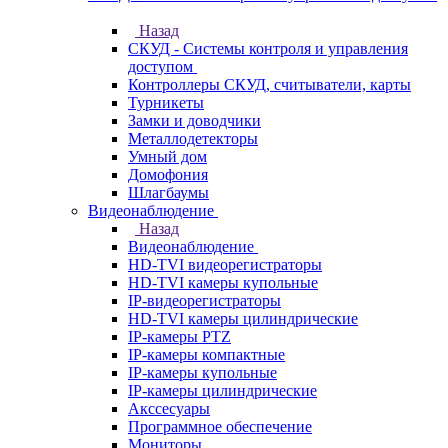
Назад
СКУД - Системы контроля и управления
доступом
Контроллеры СКУД, считыватели, карты
Турникеты
Замки и доводчики
Металлодетекторы
Умный дом
Домофония
Шлагбаумы
Видеонаблюдение
Назад
Видеонаблюдение
HD-TVI видеорегистраторы
HD-TVI камеры купольные
IP-видеорегистраторы
HD-TVI камеры цилиндрические
IP-камеры PTZ
IP-камеры компактные
IP-камеры купольные
IP-камеры цилиндрические
Акссесуары
Программное обеспечение
Мониторы