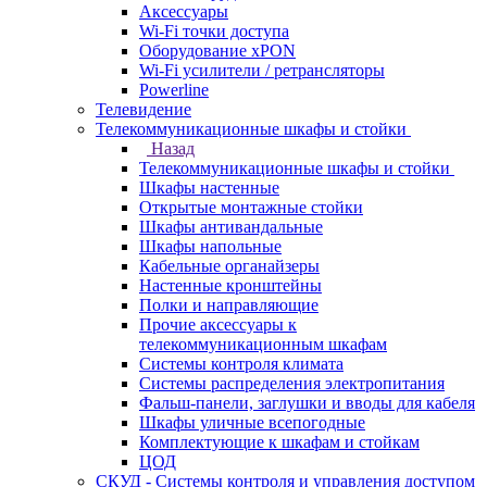
Аксессуары
Wi-Fi точки доступа
Оборудование хPON
Wi-Fi усилители / ретрансляторы
Powerline
Телевидение
Телекоммуникационные шкафы и стойки
Назад
Телекоммуникационные шкафы и стойки
Шкафы настенные
Открытые монтажные стойки
Шкафы антивандальные
Шкафы напольные
Кабельные органайзеры
Настенные кронштейны
Полки и направляющие
Прочие аксессуары к
телекоммуникационным шкафам
Системы контроля климата
Системы распределения электропитания
Фальш-панели, заглушки и вводы для кабеля
Шкафы уличные всепогодные
Комплектующие к шкафам и стойкам
ЦОД
СКУД - Системы контроля и управления доступом