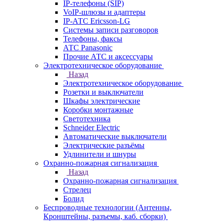
IP-телефоны (SIP)
VoIP-шлюзы и адаптеры
IP-АТС Ericsson-LG
Системы записи разговоров
Телефоны, факсы
АТС Panasonic
Прочие АТС и аксессуары
Электротехническое оборудование
Назад
Электротехническое оборудование
Розетки и выключатели
Шкафы электрические
Коробки монтажные
Светотехника
Schneider Electric
Автоматические выключатели
Электрические разъёмы
Удлинители и шнуры
Охранно-пожарная сигнализация
Назад
Охранно-пожарная сигнализация
Стрелец
Болид
Беспроводные технологии (Антенны,
Кронштейны, разъемы, каб. сборки)