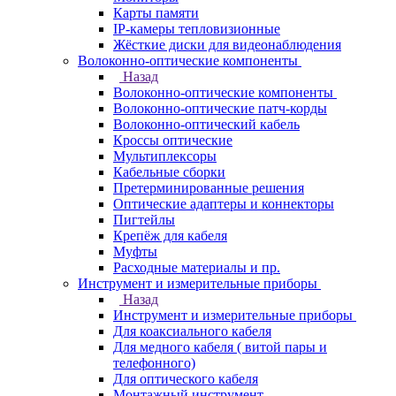
Карты памяти
IP-камеры тепловизионные
Жёсткие диски для видеонаблюдения
Волоконно-оптические компоненты
Назад
Волоконно-оптические компоненты
Волоконно-оптические патч-корды
Волоконно-оптический кабель
Кроссы оптические
Мультиплексоры
Кабельные сборки
Претерминированные решения
Оптические адаптеры и коннекторы
Пигтейлы
Крепёж для кабеля
Муфты
Расходные материалы и пр.
Инструмент и измерительные приборы
Назад
Инструмент и измерительные приборы
Для коаксиального кабеля
Для медного кабеля ( витой пары и
телефонного)
Для оптического кабеля
Монтажный инструмент