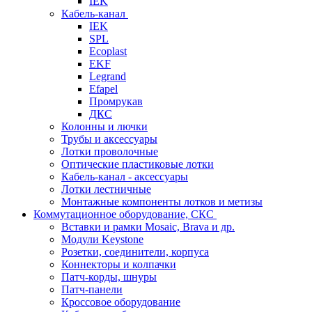
IEK
Кабель-канал
IEK
SPL
Ecoplast
EKF
Legrand
Efapel
Промрукав
ДКС
Колонны и лючки
Трубы и аксессуары
Лотки проволочные
Оптические пластиковые лотки
Кабель-канал - аксессуары
Лотки лестничные
Монтажные компоненты лотков и метизы
Коммутационное оборудование, СКС
Вставки и рамки Mosaic, Brava и др.
Модули Keystone
Розетки, соединители, корпуса
Коннекторы и колпачки
Патч-корды, шнуры
Патч-панели
Кроссовое оборудование