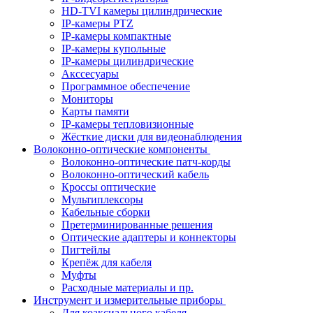
HD-TVI камеры цилиндрические
IP-камеры PTZ
IP-камеры компактные
IP-камеры купольные
IP-камеры цилиндрические
Акссесуары
Программное обеспечение
Мониторы
Карты памяти
IP-камеры тепловизионные
Жёсткие диски для видеонаблюдения
Волоконно-оптические компоненты
Волоконно-оптические патч-корды
Волоконно-оптический кабель
Кроссы оптические
Мультиплексоры
Кабельные сборки
Претерминированные решения
Оптические адаптеры и коннекторы
Пигтейлы
Крепёж для кабеля
Муфты
Расходные материалы и пр.
Инструмент и измерительные приборы
Для коаксиального кабеля