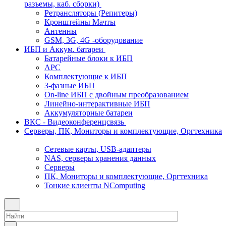
разъемы, каб. сборки)
Ретрансляторы (Репитеры)
Кронштейны Мачты
Антенны
GSM, 3G, 4G -оборудование
ИБП и Аккум. батареи
Батарейные блоки к ИБП
APC
Комплектующие к ИБП
3-фазные ИБП
On-line ИБП с двойным преобразованием
Линейно-интерактивные ИБП
Аккумуляторные батареи
ВКС - Видеоконференцсвязь
Серверы, ПК, Мониторы и комплектующие, Оргтехника
Сетевые карты, USB-адаптеры
NAS, серверы хранения данных
Серверы
ПК, Мониторы и комплектующие, Оргтехника
Тонкие клиенты NComputing