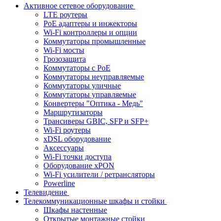
Активное сетевое оборудование
LTE роутеры
PoE адаптеры и инжекторы
Wi-Fi контроллеры и опции
Коммутаторы промышленные
Wi-Fi мосты
Грозозащита
Коммутаторы c PoE
Коммутаторы неуправляемые
Коммутаторы уличные
Коммутаторы управляемые
Конвертеры "Оптика - Медь"
Маршрутизаторы
Трансиверы GBIC, SFP и SFP+
Wi-Fi роутеры
xDSL оборудование
Аксессуары
Wi-Fi точки доступа
Оборудование хPON
Wi-Fi усилители / ретрансляторы
Powerline
Телевидение
Телекоммуникационные шкафы и стойки
Шкафы настенные
Открытые монтажные стойки