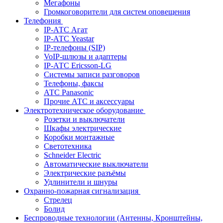
Мегафоны
Громкоговорители для систем оповещения
Телефония
IP-АТС Агат
IP-АТС Yeastar
IP-телефоны (SIP)
VoIP-шлюзы и адаптеры
IP-АТС Ericsson-LG
Системы записи разговоров
Телефоны, факсы
АТС Panasonic
Прочие АТС и аксессуары
Электротехническое оборудование
Розетки и выключатели
Шкафы электрические
Коробки монтажные
Светотехника
Schneider Electric
Автоматические выключатели
Электрические разъёмы
Удлинители и шнуры
Охранно-пожарная сигнализация
Стрелец
Болид
Беспроводные технологии (Антенны, Кронштейны,