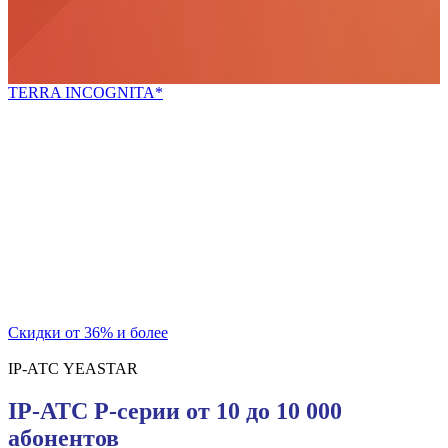
TERRA INCOGNITA*
*неизведанная земля
Попробуй новое!
Скидки для новых покупателей и постоянных
клиентов
на телекоммуникационный шкаф и блок розеток
Скидки от 36% и более
IP-АТС YEASTAR
IP-АТС P-серии от 10 до 10 000
абонентов