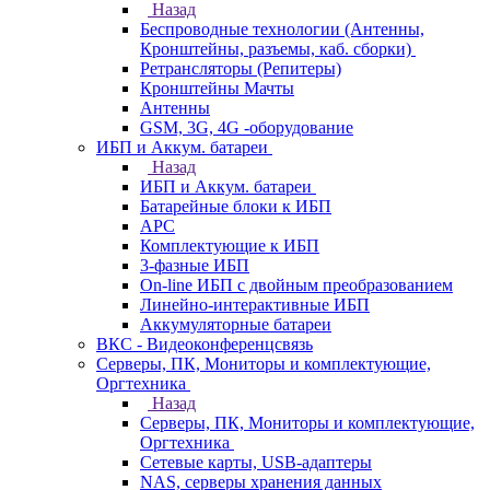
Назад
Беспроводные технологии (Антенны,
Кронштейны, разъемы, каб. сборки)
Ретрансляторы (Репитеры)
Кронштейны Мачты
Антенны
GSM, 3G, 4G -оборудование
ИБП и Аккум. батареи
Назад
ИБП и Аккум. батареи
Батарейные блоки к ИБП
APC
Комплектующие к ИБП
3-фазные ИБП
On-line ИБП с двойным преобразованием
Линейно-интерактивные ИБП
Аккумуляторные батареи
ВКС - Видеоконференцсвязь
Серверы, ПК, Мониторы и комплектующие,
Оргтехника
Назад
Серверы, ПК, Мониторы и комплектующие,
Оргтехника
Сетевые карты, USB-адаптеры
NAS, серверы хранения данных