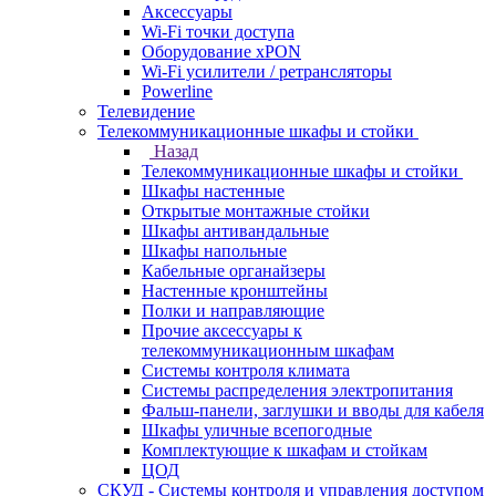
Аксессуары
Wi-Fi точки доступа
Оборудование хPON
Wi-Fi усилители / ретрансляторы
Powerline
Телевидение
Телекоммуникационные шкафы и стойки
Назад
Телекоммуникационные шкафы и стойки
Шкафы настенные
Открытые монтажные стойки
Шкафы антивандальные
Шкафы напольные
Кабельные органайзеры
Настенные кронштейны
Полки и направляющие
Прочие аксессуары к
телекоммуникационным шкафам
Системы контроля климата
Системы распределения электропитания
Фальш-панели, заглушки и вводы для кабеля
Шкафы уличные всепогодные
Комплектующие к шкафам и стойкам
ЦОД
СКУД - Системы контроля и управления доступом