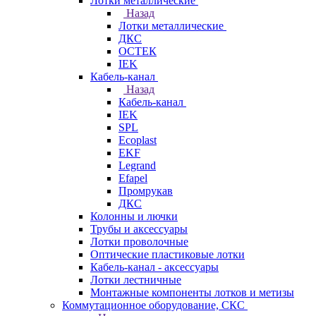
Лотки металлические
Назад
Лотки металлические
ДКС
ОСТЕК
IEK
Кабель-канал
Назад
Кабель-канал
IEK
SPL
Ecoplast
EKF
Legrand
Efapel
Промрукав
ДКС
Колонны и лючки
Трубы и аксессуары
Лотки проволочные
Оптические пластиковые лотки
Кабель-канал - аксессуары
Лотки лестничные
Монтажные компоненты лотков и метизы
Коммутационное оборудование, СКС