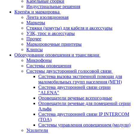
Кабельные сборки
Индустриальные решения
Крепёж и маркировка
Лента изоляционная
Маркеры
Стяжки (хомуты) для кабеля и аксессуары
УЗК, трос и аксессуары
Прочее
Маркировочные принтеры
Клипсы
Оборудование оповещения и трансляции
Микрофоны
Системы оповещения
Системы двухсторонней голосовой связи
Система вызова экстренной помощи для
маломобильных групп населения (МГН)
Система двусторонней связи серии
"ALENA"
Оповещатели речевые всепогодные
Оповещатели речевые для помещений серии
Альфа
Система двусторонней связи IP INTERCOM
(TOA)
Системы управления оповещением (модули)
Усилители