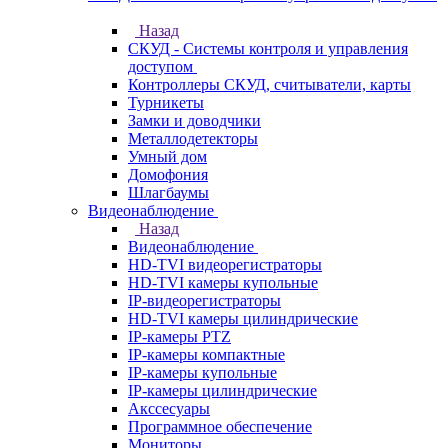
Назад
СКУД - Системы контроля и управления
доступом
Контроллеры СКУД, считыватели, карты
Турникеты
Замки и доводчики
Металлодетекторы
Умный дом
Домофония
Шлагбаумы
Видеонаблюдение
Назад
Видеонаблюдение
HD-TVI видеорегистраторы
HD-TVI камеры купольные
IP-видеорегистраторы
HD-TVI камеры цилиндрические
IP-камеры PTZ
IP-камеры компактные
IP-камеры купольные
IP-камеры цилиндрические
Акссесуары
Программное обеспечение
Мониторы