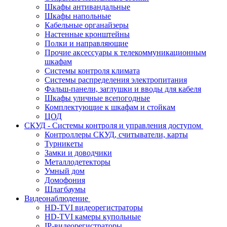
Шкафы антивандальные
Шкафы напольные
Кабельные органайзеры
Настенные кронштейны
Полки и направляющие
Прочие аксессуары к телекоммуникационным
шкафам
Системы контроля климата
Системы распределения электропитания
Фальш-панели, заглушки и вводы для кабеля
Шкафы уличные всепогодные
Комплектующие к шкафам и стойкам
ЦОД
СКУД - Системы контроля и управления доступом
Контроллеры СКУД, считыватели, карты
Турникеты
Замки и доводчики
Металлодетекторы
Умный дом
Домофония
Шлагбаумы
Видеонаблюдение
HD-TVI видеорегистраторы
HD-TVI камеры купольные
IP-видеорегистраторы