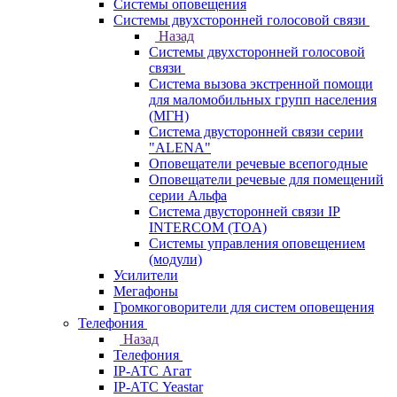
Системы оповещения
Системы двухсторонней голосовой связи
Назад
Системы двухсторонней голосовой
связи
Система вызова экстренной помощи
для маломобильных групп населения
(МГН)
Система двусторонней связи серии
"ALENA"
Оповещатели речевые всепогодные
Оповещатели речевые для помещений
серии Альфа
Система двусторонней связи IP
INTERCOM (TOA)
Системы управления оповещением
(модули)
Усилители
Мегафоны
Громкоговорители для систем оповещения
Телефония
Назад
Телефония
IP-АТС Агат
IP-АТС Yeastar