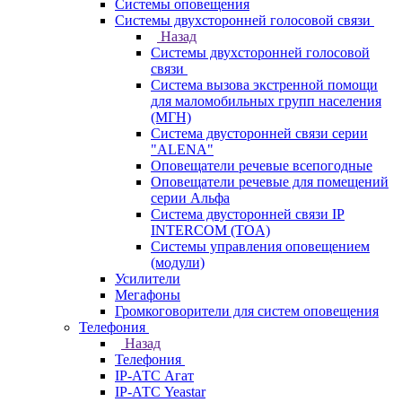
Системы оповещения
Системы двухсторонней голосовой связи
Назад
Системы двухсторонней голосовой
связи
Система вызова экстренной помощи
для маломобильных групп населения
(МГН)
Система двусторонней связи серии
"ALENA"
Оповещатели речевые всепогодные
Оповещатели речевые для помещений
серии Альфа
Система двусторонней связи IP
INTERCOM (TOA)
Системы управления оповещением
(модули)
Усилители
Мегафоны
Громкоговорители для систем оповещения
Телефония
Назад
Телефония
IP-АТС Агат
IP-АТС Yeastar