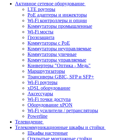
Активное сетевое оборудование
LTE роутеры
PoE адаптеры и инжекторы
Wi-Fi контроллеры и опции
Коммутаторы промышленные
Wi-Fi мосты
Грозозащита
Коммутаторы c PoE
Коммутаторы неуправляемые
Коммутаторы уличные
Коммутаторы управляемые
Конвертеры "Оптика - Медь"
Маршрутизаторы
Трансиверы GBIC, SFP и SFP+
Wi-Fi роутеры
xDSL оборудование
Аксессуары
Wi-Fi точки доступа
Оборудование хPON
Wi-Fi усилители / ретрансляторы
Powerline
Телевидение
Телекоммуникационные шкафы и стойки
Шкафы настенные
Открытые монтажные стойки