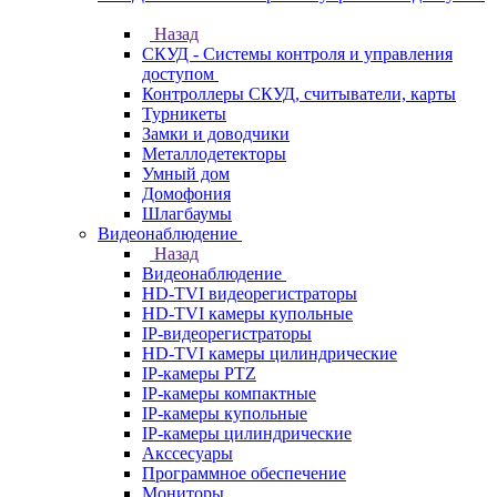
Назад
СКУД - Системы контроля и управления
доступом
Контроллеры СКУД, считыватели, карты
Турникеты
Замки и доводчики
Металлодетекторы
Умный дом
Домофония
Шлагбаумы
Видеонаблюдение
Назад
Видеонаблюдение
HD-TVI видеорегистраторы
HD-TVI камеры купольные
IP-видеорегистраторы
HD-TVI камеры цилиндрические
IP-камеры PTZ
IP-камеры компактные
IP-камеры купольные
IP-камеры цилиндрические
Акссесуары
Программное обеспечение
Мониторы