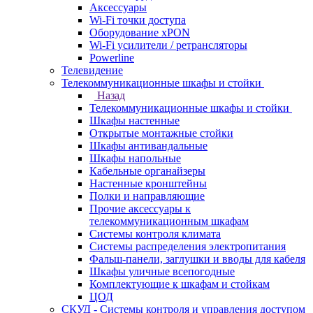
Аксессуары
Wi-Fi точки доступа
Оборудование хPON
Wi-Fi усилители / ретрансляторы
Powerline
Телевидение
Телекоммуникационные шкафы и стойки
Назад
Телекоммуникационные шкафы и стойки
Шкафы настенные
Открытые монтажные стойки
Шкафы антивандальные
Шкафы напольные
Кабельные органайзеры
Настенные кронштейны
Полки и направляющие
Прочие аксессуары к
телекоммуникационным шкафам
Системы контроля климата
Системы распределения электропитания
Фальш-панели, заглушки и вводы для кабеля
Шкафы уличные всепогодные
Комплектующие к шкафам и стойкам
ЦОД
СКУД - Системы контроля и управления доступом