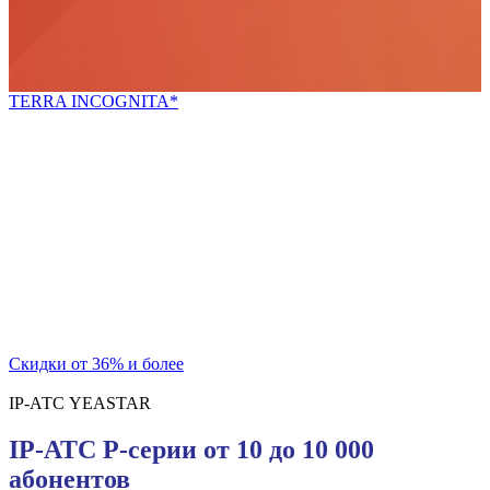
TERRA INCOGNITA*
*неизведанная земля
Попробуй новое!
Скидки для новых покупателей и постоянных
клиентов
на телекоммуникационный шкаф и блок розеток
Скидки от 36% и более
IP-АТС YEASTAR
IP-АТС P-серии от 10 до 10 000
абонентов