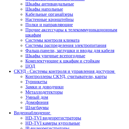
Шкафы антивандальные
Шкафы напольные
Кабельные органайзеры
Настенные кронштейны
Полки и направляющие
Прочие аксессуары к телекоммуникационным
шкафам
Системы контроля климата
Системы распределения электропитания
Фальш-панели, заглушки и вводы для кабеля
Шкафы уличные всепогодные
Комплектующие к шкафам и стойкам
ЦОД
СКУД - Системы контроля и управления доступом
Контроллеры СКУД, считыватели, карты
Турникеты
Замки и доводчики
Металлодетекторы
Умный дом
Домофония
Шлагбаумы
Видеонаблюдение
HD-TVI видеорегистраторы
HD-TVI камеры купольные
IP-видеорегистраторы