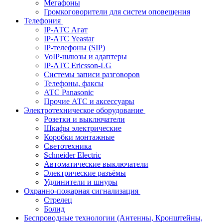
Мегафоны
Громкоговорители для систем оповещения
Телефония
IP-АТС Агат
IP-АТС Yeastar
IP-телефоны (SIP)
VoIP-шлюзы и адаптеры
IP-АТС Ericsson-LG
Системы записи разговоров
Телефоны, факсы
АТС Panasonic
Прочие АТС и аксессуары
Электротехническое оборудование
Розетки и выключатели
Шкафы электрические
Коробки монтажные
Светотехника
Schneider Electric
Автоматические выключатели
Электрические разъёмы
Удлинители и шнуры
Охранно-пожарная сигнализация
Стрелец
Болид
Беспроводные технологии (Антенны, Кронштейны,