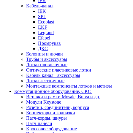
IEK
Кабель-канал
IEK
SPL
Ecoplast
EKF
Legrand
Efapel
Промрукав
ДКС
Колонны и лючки
Трубы и аксессуары
Лотки проволочные
Оптические пластиковые лотки
Кабель-канал - аксессуары
Лотки лестничные
Монтажные компоненты лотков и метизы
Коммутационное оборудование, СКС
Вставки и рамки Mosaic, Brava и др.
Модули Keystone
Розетки, соединители, корпуса
Коннекторы и колпачки
Патч-корды, шнуры
Патч-панели
Кроссовое оборудование