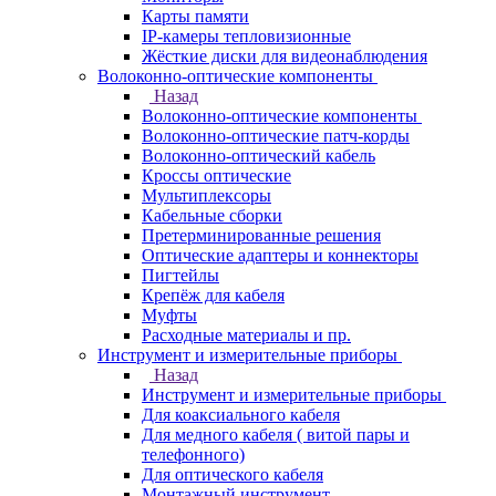
Карты памяти
IP-камеры тепловизионные
Жёсткие диски для видеонаблюдения
Волоконно-оптические компоненты
Назад
Волоконно-оптические компоненты
Волоконно-оптические патч-корды
Волоконно-оптический кабель
Кроссы оптические
Мультиплексоры
Кабельные сборки
Претерминированные решения
Оптические адаптеры и коннекторы
Пигтейлы
Крепёж для кабеля
Муфты
Расходные материалы и пр.
Инструмент и измерительные приборы
Назад
Инструмент и измерительные приборы
Для коаксиального кабеля
Для медного кабеля ( витой пары и
телефонного)
Для оптического кабеля
Монтажный инструмент