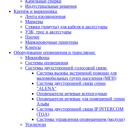
Кабельные сборки
Индустриальные решения
Крепёж и маркировка
Лента изоляционная
Маркеры
Стяжки (хомуты) для кабеля и аксессуары
УЗК, трос и аксессуары
Прочее
Маркировочные принтеры
Клипсы
Оборудование оповещения и трансляции
Микрофоны
Системы оповещения
Системы двухсторонней голосовой связи
Система вызова экстренной помощи для
маломобильных групп населения (МГН)
Система двусторонней связи серии
"ALENA"
Оповещатели речевые всепогодные
Оповещатели речевые для помещений серии
Альфа
Система двусторонней связи IP INTERCOM
(TOA)
Системы управления оповещением (модули)
Усилители