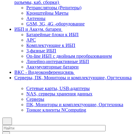
разъемы, каб. сборки)
Ретрансляторы (Репитеры)
Кронштейны Мачты
Антенны
GSM, 3G, 4G -оборудование
ИБП и Аккум. батареи
Батарейные блоки к ИБП
APC
Комплектующие к ИБП
3-фазные ИБП
On-line ИБП с двойным преобразованием
Линейно-интерактивные ИБП
Аккумуляторные батареи
ВКС - Видеоконференцсвязь
Серверы, ПК, Мониторы и комплектующие, Оргтехника
Сетевые карты, USB-адаптеры
NAS, серверы хранения данных
Серверы
ПК, Мониторы и комплектующие, Оргтехника
Тонкие клиенты NComputing