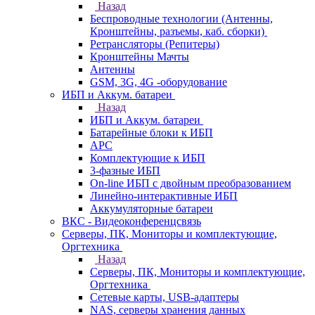
Назад
Беспроводные технологии (Антенны,
Кронштейны, разъемы, каб. сборки)
Ретрансляторы (Репитеры)
Кронштейны Мачты
Антенны
GSM, 3G, 4G -оборудование
ИБП и Аккум. батареи
Назад
ИБП и Аккум. батареи
Батарейные блоки к ИБП
APC
Комплектующие к ИБП
3-фазные ИБП
On-line ИБП с двойным преобразованием
Линейно-интерактивные ИБП
Аккумуляторные батареи
ВКС - Видеоконференцсвязь
Серверы, ПК, Мониторы и комплектующие,
Оргтехника
Назад
Серверы, ПК, Мониторы и комплектующие,
Оргтехника
Сетевые карты, USB-адаптеры
NAS, серверы хранения данных