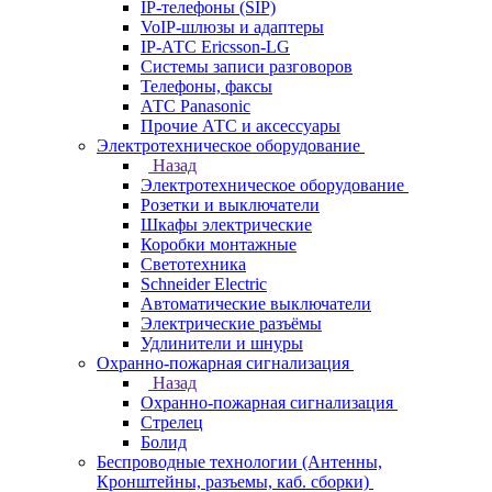
IP-телефоны (SIP)
VoIP-шлюзы и адаптеры
IP-АТС Ericsson-LG
Системы записи разговоров
Телефоны, факсы
АТС Panasonic
Прочие АТС и аксессуары
Электротехническое оборудование
Назад
Электротехническое оборудование
Розетки и выключатели
Шкафы электрические
Коробки монтажные
Светотехника
Schneider Electric
Автоматические выключатели
Электрические разъёмы
Удлинители и шнуры
Охранно-пожарная сигнализация
Назад
Охранно-пожарная сигнализация
Стрелец
Болид
Беспроводные технологии (Антенны,
Кронштейны, разъемы, каб. сборки)