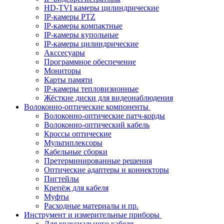
HD-TVI камеры цилиндрические
IP-камеры PTZ
IP-камеры компактные
IP-камеры купольные
IP-камеры цилиндрические
Акссесуары
Программное обеспечение
Мониторы
Карты памяти
IP-камеры тепловизионные
Жёсткие диски для видеонаблюдения
Волоконно-оптические компоненты
Волоконно-оптические патч-корды
Волоконно-оптический кабель
Кроссы оптические
Мультиплексоры
Кабельные сборки
Претерминированные решения
Оптические адаптеры и коннекторы
Пигтейлы
Крепёж для кабеля
Муфты
Расходные материалы и пр.
Инструмент и измерительные приборы
Для коаксиального кабеля