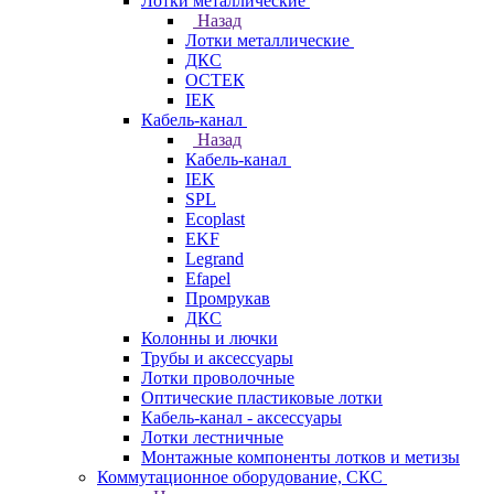
Лотки металлические
Назад
Лотки металлические
ДКС
ОСТЕК
IEK
Кабель-канал
Назад
Кабель-канал
IEK
SPL
Ecoplast
EKF
Legrand
Efapel
Промрукав
ДКС
Колонны и лючки
Трубы и аксессуары
Лотки проволочные
Оптические пластиковые лотки
Кабель-канал - аксессуары
Лотки лестничные
Монтажные компоненты лотков и метизы
Коммутационное оборудование, СКС